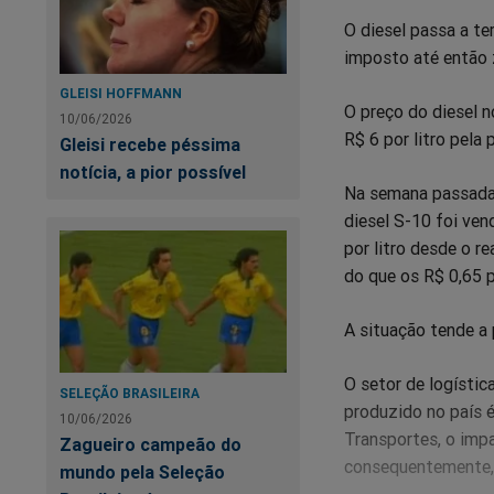
O diesel passa a te
imposto até então z
GLEISI HOFFMANN
O preço do diesel 
10/06/2026
R$ 6 por litro pela 
Gleisi recebe péssima
notícia, a pior possível
Na semana passada,
diesel S-10 foi ven
por litro desde o r
do que os R$ 0,65 p
A situação tende a 
O setor de logísti
SELEÇÃO BRASILEIRA
produzido no país 
10/06/2026
Transportes, o imp
Zagueiro campeão do
consequentemente, 
mundo pela Seleção