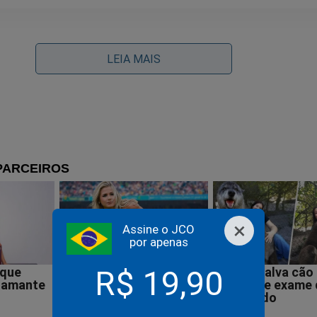
la não detém monopólio da defesa dos trabalhadores... Aliá
LEIA MAIS
fende tudo, menos os trabalhadores
×
Assine o JCO
por apenas
R$ 19,90
rtante:
rnal da Cidade Online está com muita publicidade?