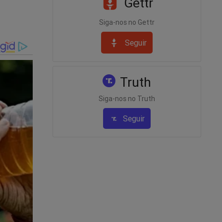
Gettr
Siga-nos no Gettr
Seguir
a
Truth
 JCO na
Siga-nos no Truth
o soldado
Seguir
dade.
ta à Cena
está