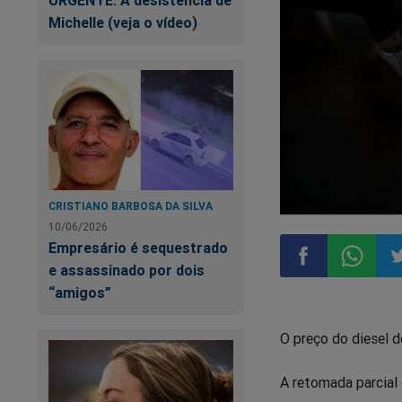
URGENTE: A desistência de
Michelle (veja o vídeo)
CRISTIANO BARBOSA DA SILVA
10/06/2026
Empresário é sequestrado
e assassinado por dois
“amigos”
Compartilhar
Compart
Co
O preço do diesel 
no
no
n
A retomada parcial
Facebook
Whatsa
Tw