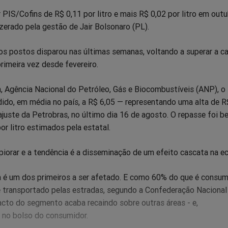
r PIS/Cofins de R$ 0,11 por litro e mais R$ 0,02 por litro em outu
erado pela gestão de Jair Bolsonaro (PL).
nos postos disparou nas últimas semanas, voltando a superar a c
primeira vez desde fevereiro.
 Agência Nacional do Petróleo, Gás e Biocombustíveis (ANP), o l
dido, em média no país, a R$ 6,05 — representando uma alta de R
eajuste da Petrobras, no último dia 16 de agosto. O repasse foi 
or litro estimados pela estatal.
piorar e a tendência é a disseminação de um efeito cascata na e
ca é um dos primeiros a ser afetado. E como 60% do que é consum
é transportado pelas estradas, segundo a Confederação Nacional
acto do segmento acaba recaindo sobre outras áreas - e,
no bolso do consumidor.