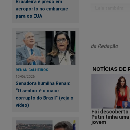
Brasileira é preso em
aeroporto no embarque
para os EUA
Lu
de
da Redação
RENAN CALHEIROS
10/06/2026
Senadora humilha Renan:
“O senhor é o maior
corrupto do Brasil” (veja o
vídeo)
Uma pergunta impo
Você acha que o Jo