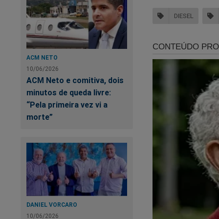
DIESEL
Se a resposta foi “
Assinando o JCO v
publicidade.
ACM NETO
10/06/2026
E assim você terá a
ACM Neto e comitiva, dois
nossa luta para des
minutos de queda livre:
“Pela primeira vez vi a
Temos excelentes 
morte”
na guerra contra a 
Clique no link abaix
https://assinante.
Outra maneira de a
DANIEL VORCARO
do Crime" que revel
10/06/2026