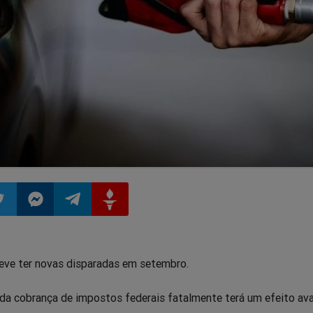
ilhar
mpartilhar
Compartilhar
Compartilhar
Compartilhar
deve ter novas disparadas em setembro.
o
no
no
no
 da cobrança de impostos federais fatalmente terá um efeito ava
pp
itter
Messenger
Telegram
Gettr