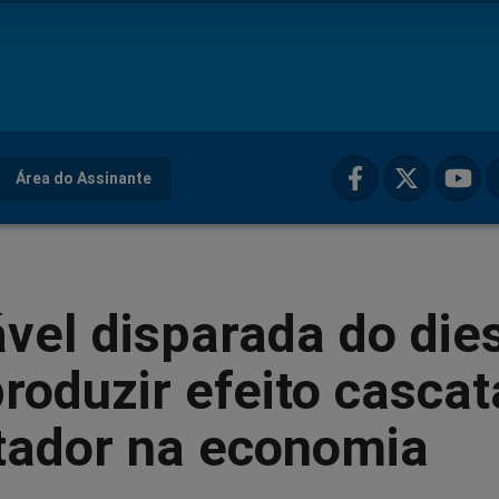
Área do Assinante
ável disparada do die
roduzir efeito cascat
tador na economia