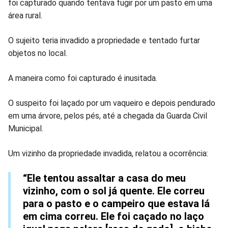
foi capturado quando tentava fugir por um pasto em uma
no
no
no
no
no
no
área rural.
Facebook
Whatsapp
Twitter
Messenger
Telegram
Gettr
O sujeito teria invadido a propriedade e tentado furtar
objetos no local.
A maneira como foi capturado é inusitada.
O suspeito foi laçado por um vaqueiro e depois pendurado
em uma árvore, pelos pés, até a chegada da Guarda Civil
Municipal.
Um vizinho da propriedade invadida, relatou a ocorrência:
“Ele tentou assaltar a casa do meu
vizinho, com o sol já quente. Ele correu
para o pasto e o campeiro que estava lá
em cima correu. Ele foi caçado no laço