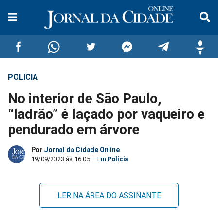
POLÍCIA
Compartilhar
Compartilhar
Compartilhar
Compartilhar
Compartilhar
Compar
No interior de São Paulo,
no
no
no
no
no
no
“ladrão” é laçado por vaqueiro e
pendurado em árvore
Facebook
Whatsapp
Twitter
Messenger
Telegram
Gettr
Por
Jornal da Cidade Online
19/09/2023 às 16:05
Polícia
LER NA ÁREA DO ASSINANTE