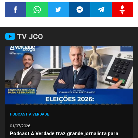
Compartilhar
Compartilhar
Compartilhar
Compartilhar
Compartilhar
Compart
TV JCO
no
no
no
no
no
no
Facebook
Whatsapp
Twitter
Messenger
Telegram
Gettr
PODCAST A VERDADE
01/07/2026
Podcast A Verdade traz grande jornalista para