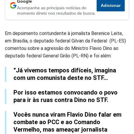
Google
Adicionar
Acompanhe as principais notícias do
no
no
no
no
no
no
momento direto nos resultados de busca.
Facebook
Whatsapp
Twitter
Messenger
Telegram
Gettr
Em depoimento contundente à jornalista Berenice Leite,
em Brasília, o deputado federal Gilvan da Federal (PL-ES)
comentou sobre a agressão do Ministro Flavio Dino ao
deputado federal General Girão (PL-RN) e foi além:
“Já vivemos tempos difíceis, imagina
com um comunista deste no STF...
Por isso estamos convocando o povo
para ir às ruas contra Dino no STF.
Vocês nunca viram Flavio Dino falar em
combate ao PCC e ao Comando
Vermelho, mas ameaçar jornalista