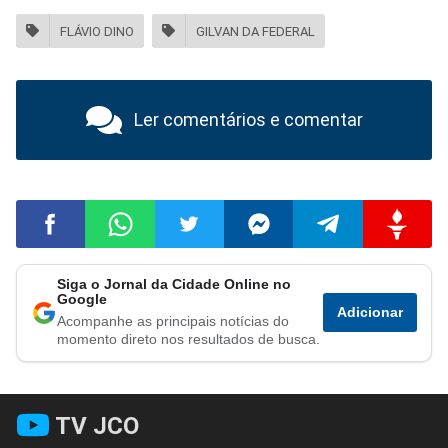
FLÁVIO DINO
GILVAN DA FEDERAL
Ler comentários e comentar
Siga o Jornal da Cidade Online no
Compartilhar
Compartilhar
Compartilhar
Compartilhar
Compartilhar
Compart
Google
Adicionar
Acompanhe as principais notícias do
no
no
no
no
no
no
momento direto nos resultados de busca.
Facebook
Whatsapp
Twitter
Messenger
Telegram
Gettr
TV JCO