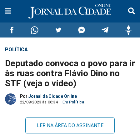
POLÍTICA
Compartilhar
Compartilhar
Compartilhar
Compartilhar
Compartilhar
Compar
Deputado convoca o povo para ir
no
no
no
no
no
no
às ruas contra Flávio Dino no
STF (veja o vídeo)
Facebook
Whatsapp
Twitter
Messenger
Telegram
Gettr
Por
Jornal da Cidade Online
22/09/2023 às 06:34
Política
LER NA ÁREA DO ASSINANTE