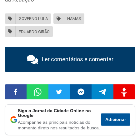
GOVERNO LULA
HAMAS
EDUARDO GIRÃO
Ler comentários e comentar
Siga o Jornal da Cidade Online no
Compartilhar
Compartilhar
Compartilhar
Compartilhar
Compartilhar
Compart
Google
Adicionar
Acompanhe as principais notícias do
no
no
no
no
no
no
momento direto nos resultados de busca.