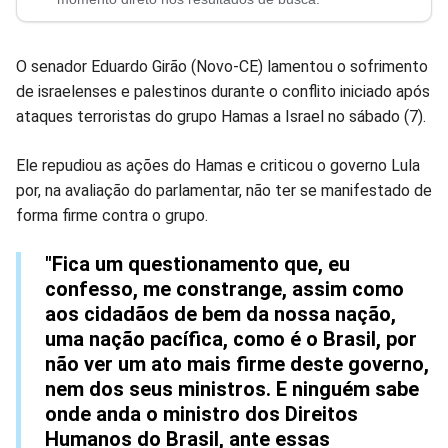
no
no
no
no
no
no
Facebook
Whatsapp
Twitter
Messenger
Telegram
Gettr
O senador Eduardo Girão (Novo-CE) lamentou o sofrimento
de israelenses e palestinos durante o conflito iniciado após
ataques terroristas do grupo Hamas a Israel no sábado (7).
Ele repudiou as ações do Hamas e criticou o governo Lula
por, na avaliação do parlamentar, não ter se manifestado de
forma firme contra o grupo.
"Fica um questionamento que, eu
confesso, me constrange, assim como
aos cidadãos de bem da nossa nação,
uma nação pacífica, como é o Brasil, por
não ver um ato mais firme deste governo,
nem dos seus ministros. E ninguém sabe
onde anda o ministro dos Direitos
Humanos do Brasil, ante essas