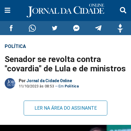
POLÍTICA
Compartilhar
Compartilhar
Compartilhar
Compartilhar
Compartilhar
Compar
Senador se revolta contra
no
no
no
no
no
no
"covardia" de Lula e de ministros
Facebook
Whatsapp
Twitter
Messenger
Telegram
Gettr
Por
Jornal da Cidade Online
11/10/2023 às 08:53
Política
LER NA ÁREA DO ASSINANTE