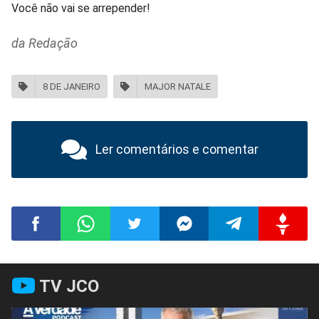
Você não vai se arrepender!
da Redação
8 DE JANEIRO
MAJOR NATALE
Ler comentários e comentar
Compartilhar
Compartilhar
Compartilhar
Compartilhar
Compartilhar
Compart
TV JCO
no
no
no
no
no
no