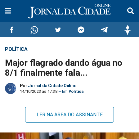
POLÍTICA
Compartilhar
Compartilhar
Compartilhar
Compartilhar
Compartilhar
Compar
Major flagrado dando água no
no
no
no
no
no
no
8/1 finalmente fala...
Facebook
Whatsapp
Twitter
Messenger
Telegram
Gettr
Por
Jornal da Cidade Online
14/10/2023 às 17:38
Política
LER NA ÁREA DO ASSINANTE