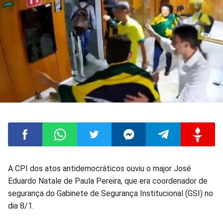
Compartilhar
Compartilhar
Compartilhar
Compartilhar
Compartilhar
Compart
A CPI dos atos antidemocráticos ouviu o major José
Eduardo Natale de Paula Pereira, que era coordenador de
no
no
no
no
no
no
segurança do Gabinete de Segurança Institucional (GSI) no
dia 8/1.
Facebook
Whatsapp
Twitter
Messenger
Telegram
Gettr