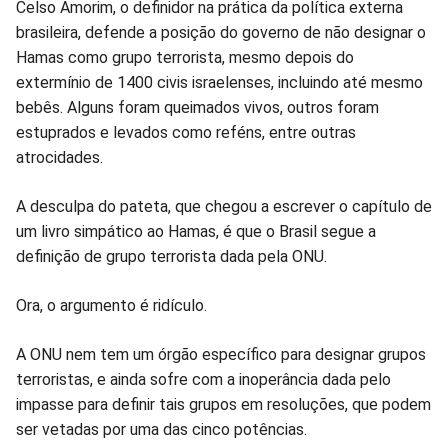
Compartilhar
Compartilhar
Compartilhar
Compartilhar
Compartilhar
Compart
Celso Amorim, o definidor na prática da política externa
brasileira, defende a posição do governo de não designar o
no
no
no
no
no
no
Hamas como grupo terrorista, mesmo depois do
extermínio de 1400 civis israelenses, incluindo até mesmo
Facebook
Whatsapp
Twitter
Messenger
Telegram
Gettr
bebês. Alguns foram queimados vivos, outros foram
estuprados e levados como reféns, entre outras
atrocidades.
A desculpa do pateta, que chegou a escrever o capítulo de
um livro simpático ao Hamas, é que o Brasil segue a
definição de grupo terrorista dada pela ONU.
Ora, o argumento é ridículo.
A ONU nem tem um órgão específico para designar grupos
terroristas, e ainda sofre com a inoperância dada pelo
impasse para definir tais grupos em resoluções, que podem
ser vetadas por uma das cinco potências.