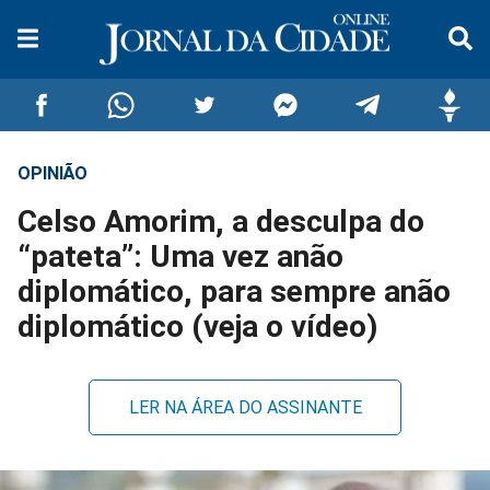
OPINIÃO
Compartilhar
Compartilhar
Compartilhar
Compartilhar
Compartilhar
Compar
Celso Amorim, a desculpa do
no
no
no
no
no
no
“pateta”: Uma vez anão
diplomático, para sempre anão
Facebook
Whatsapp
Twitter
Messenger
Telegram
Gettr
diplomático (veja o vídeo)
LER NA ÁREA DO ASSINANTE