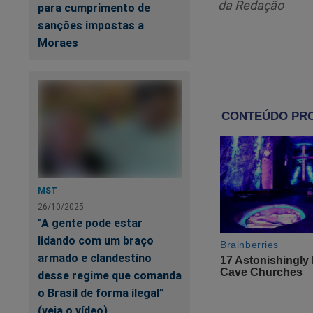
da Redação
para cumprimento de
sanções impostas a
Moraes
Baixe o aplicativo 
acontecer. Clique no
https://www.jornal
Quer ganhar um livr
conteúdo exclusivo
MST
26/10/2025
É muito simples! B
"A gente pode estar
lidando com um braço
Clique no link abaix
armado e clandestino
desse regime que comanda
https://assinante.
o Brasil de forma ilegal”
(veja o vídeo)