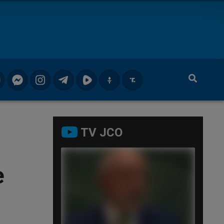
TV JCO
e