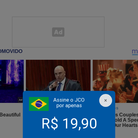
do Jornal da Cidade Online e seja notificado sempre que algo U
 link abaixo:
dacidadeonline.com.br/paginas/aplicativo
o sobre o STF, navegar sem publicidade pelo JCO e ter acesso ao
 da Revista A Verdade?
asta assinar o PLANO ANUAL do JCO por apenas R$ 11,99 mensa
Assine o JCO
×
por apenas
o:
R$ 19,90
jornaldacidadeonline.com.br/apresentacao