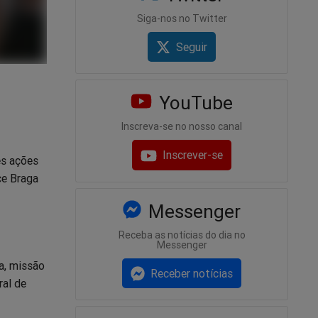
Siga-nos no Twitter
Seguir
YouTube
Inscreva-se no nosso canal
Inscrever-se
ês ações
ce Braga
Messenger
Receba as notícias do dia no
Messenger
a, missão
Receber notícias
ral de