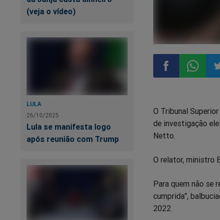
(veja o vídeo)
Compartilhar
Compart
Co
LULA
O Tribunal Superior
no
no
n
26/10/2025
de investigação ele
Lula se manifesta logo
Netto.
Facebook
Whatsa
Tw
após reunião com Trump
O relator, ministro
Para quem não se re
cumprida”, balbucia
2022.