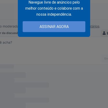
Navegue livre de anúncios pelo
oiar o JCO é adquirindo a obra "O Fantasma do Alvorada - A Vol
melhor conteúdo e colabore com a
a assuntos proibidos sobre o "sistema". Basta clicar no link abaix
nossa independência.
nservador.com.br/o-fantasma-do-alvorada-a-volta-a-cena-do-c
ASSINAR AGORA
ê!