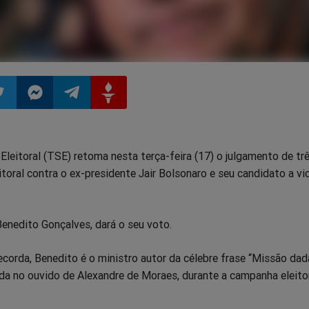
ilhar
mpartilhar
Compartilhar
Compartilhar
Compartilhar
 Eleitoral (TSE) retoma nesta terça-feira (17) o julgamento de tr
o
no
no
no
itoral contra o ex-presidente Jair Bolsonaro e seu candidato a vi
pp
itter
Messenger
Telegram
Gettr
 Benedito Gonçalves, dará o seu voto.
corda, Benedito é o ministro autor da célebre frase “Missão dad
da no ouvido de Alexandre de Moraes, durante a campanha eleito