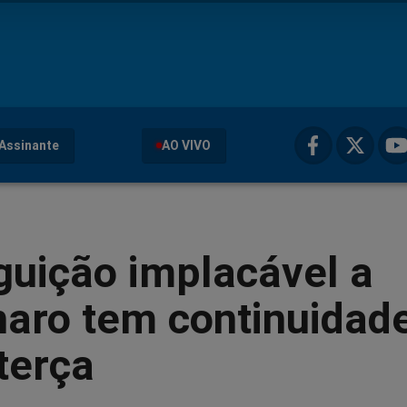
Assinante
AO VIVO
guição implacável a
naro tem continuidad
terça