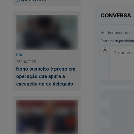
Outra maneira de ap
do Crime" que revel
https://shoppingco
Contamos com voc
PCC
26/10/2025
Nono suspeito é preso em
operação que apura a
execução do ex-delegado