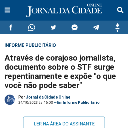
INFORME PUBLICITÁRIO
Compartilhar
Compartilhar
Compartilhar
Compartilhar
Compartilhar
Compar
Através de corajoso jornalista,
no
no
no
no
no
no
documento sobre o STF surge
repentinamente e expõe "o que
Facebook
Whatsapp
Twitter
Messenger
Telegram
Gettr
você não pode saber"
Por
Jornal da Cidade Online
24/10/2023 às 16:00
Informe Publicitário
LER NA ÁREA DO ASSINANTE