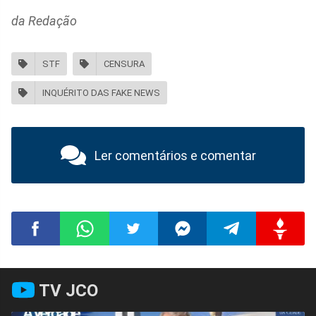
da Redação
STF
CENSURA
INQUÉRITO DAS FAKE NEWS
Ler comentários e comentar
Compartilhar
Compartilhar
Compartilhar
Compartilhar
Compartilhar
Compart
TV JCO
no
no
no
no
no
no