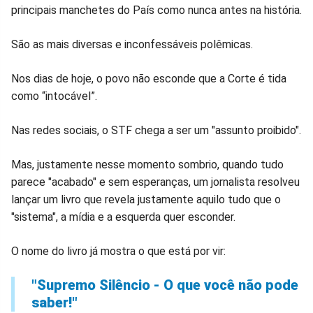
no
no
no
no
no
no
principais manchetes do País como nunca antes na história.
Facebook
Whatsapp
Twitter
Messenger
Telegram
Gettr
São as mais diversas e inconfessáveis polêmicas.
Nos dias de hoje, o povo não esconde que a Corte é tida
como “intocável”.
Nas redes sociais, o STF chega a ser um "assunto proibido".
Mas, justamente nesse momento sombrio, quando tudo
parece "acabado" e sem esperanças, um jornalista resolveu
lançar um livro que revela justamente aquilo tudo que o
"sistema", a mídia e a esquerda quer esconder.
O nome do livro já mostra o que está por vir:
"Supremo Silêncio - O que você não pode
saber!"