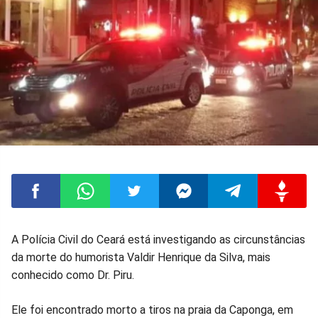
Compartilhar
Compartilhar
Compartilhar
Compartilhar
Compartilhar
Compart
A Polícia Civil do Ceará está investigando as circunstâncias
da morte do humorista Valdir Henrique da Silva, mais
no
no
no
no
no
no
conhecido como Dr. Piru.
Facebook
Whatsapp
Twitter
Messenger
Telegram
Gettr
Ele foi encontrado morto a tiros na praia da Caponga, em