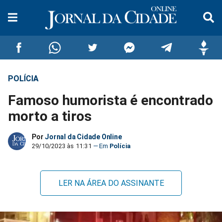
POLÍCIA
Compartilhar
Compartilhar
Compartilhar
Compartilhar
Compartilhar
Compar
Famoso humorista é encontrado
no
no
no
no
no
no
morto a tiros
Facebook
Whatsapp
Twitter
Messenger
Telegram
Gettr
Por
Jornal da Cidade Online
29/10/2023 às 11:31
Polícia
LER NA ÁREA DO ASSINANTE