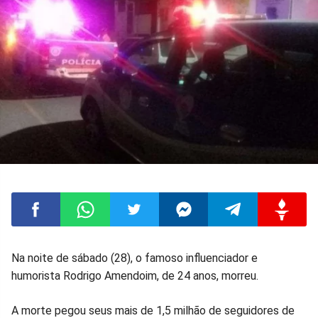
Compartilhar
Compartilhar
Compartilhar
Compartilhar
Compartilhar
Compart
Na noite de sábado (28), o famoso influenciador e
humorista Rodrigo Amendoim, de 24 anos, morreu.
no
no
no
no
no
no
A morte pegou seus mais de 1,5 milhão de seguidores de