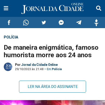
POLÍCIA
Compartilhar
Compartilhar
Compartilhar
Compartilhar
Compartilhar
Compar
De maneira enigmática, famoso
no
no
no
no
no
no
humorista morre aos 24 anos
Facebook
Whatsapp
Twitter
Messenger
Telegram
Gettr
Por
Jornal da Cidade Online
29/10/2023 às 21:48
Polícia
LER NA ÁREA DO ASSINANTE