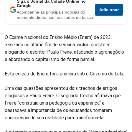
Siga o Jornal da Cidade Online no
Compartilhar
Compartilhar
Compartilhar
Compartilhar
Compartilhar
Compart
Google
Adicionar
Acompanhe as principais notícias do
no
no
no
no
no
no
momento direto nos resultados de busca.
Facebook
Whatsapp
Twitter
Messenger
Telegram
Gettr
O Exame Nacional do Ensino Médio (Enem) de 2023,
realizado no último fim de semana, incluiu questões
elogiando o escritor Paulo Freire, atacando o agronegócio
e abordando o capitalismo de forma parcial.
Esta edição do Enem foi a primeira sob o Governo de Lula.
Uma das questões apresentou dois trechos de artigos
elogiosos a Paulo Freire. O segundo trecho afirmava que
Freire "construiu uma pedagogia da esperança" e
destacava a importância de os educandos tomarem
consciência de sua realidade para transformá-la.