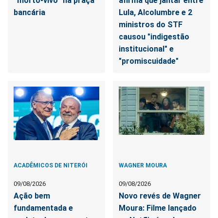
“morto-vivo” na praça
afirma que jantar entre
bancária
Lula, Alcolumbre e 2
ministros do STF
causou "indigestão
institucional" e
"promiscuidade"
ACADÊMICOS DE NITERÓI
WAGNER MOURA
09/08/2026
09/08/2026
Ação bem
Novo revés de Wagner
fundamentada e
Moura: Filme lançado