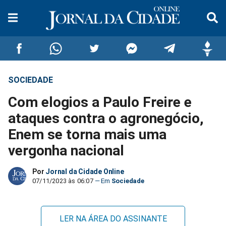
SOCIEDADE
Compartilhar
Compartilhar
Compartilhar
Compartilhar
Compartilhar
Compar
Com elogios a Paulo Freire e
no
no
no
no
no
no
ataques contra o agronegócio,
Enem se torna mais uma
Facebook
Whatsapp
Twitter
Messenger
Telegram
Gettr
vergonha nacional
Por
Jornal da Cidade Online
07/11/2023 às 06:07
Sociedade
LER NA ÁREA DO ASSINANTE