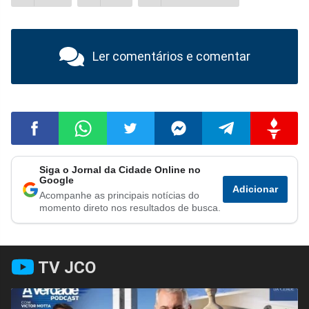
Ler comentários e comentar
Siga o Jornal da Cidade Online no
Compartilhar
Compartilhar
Compartilhar
Compartilhar
Compartilhar
Compart
Google
Adicionar
Acompanhe as principais notícias do
no
no
no
no
no
no
momento direto nos resultados de busca.
Facebook
Whatsapp
Twitter
Messenger
Telegram
Gettr
TV JCO