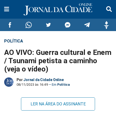
POLÍTICA
Compartilhar
Compartilhar
Compartilhar
Compartilhar
Compartilhar
Compar
AO VIVO: Guerra cultural e Enem
no
no
no
no
no
no
/ Tsunami petista a caminho
(veja o vídeo)
Facebook
Whatsapp
Twitter
Messenger
Telegram
Gettr
Por
Jornal da Cidade Online
08/11/2023 às 16:49
Política
LER NA ÁREA DO ASSINANTE