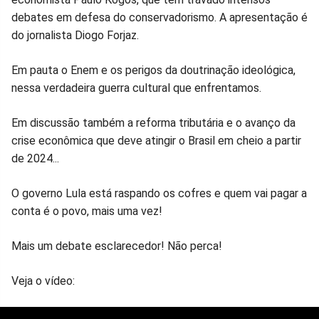
no
no
no
no
no
no
debates em defesa do conservadorismo. A apresentação é
do jornalista Diogo Forjaz.
Facebook
Whatsapp
Twitter
Messenger
Telegram
Gettr
Em pauta o Enem e os perigos da doutrinação ideológica,
nessa verdadeira guerra cultural que enfrentamos.
Em discussão também a reforma tributária e o avanço da
crise econômica que deve atingir o Brasil em cheio a partir
de 2024...
O governo Lula está raspando os cofres e quem vai pagar a
conta é o povo, mais uma vez!
Mais um debate esclarecedor! Não perca!
Veja o vídeo: