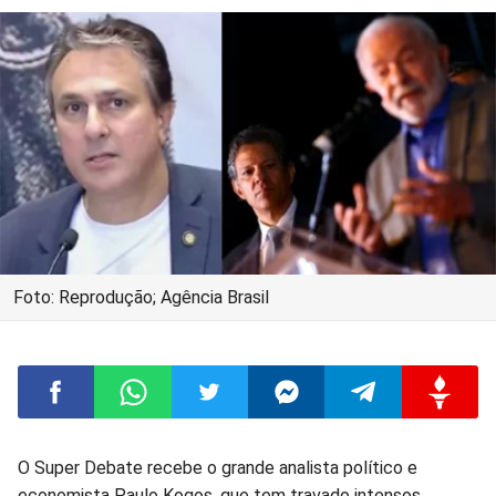
Foto: Reprodução; Agência Brasil
Compartilhar
Compartilhar
Compartilhar
Compartilhar
Compartilhar
Compart
O Super Debate recebe o grande analista político e
economista Paulo Kogos, que tem travado intensos