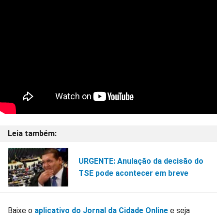
URGENTE: Anulação da decisão do
TSE pode acontecer em breve
Baixe o
aplicativo do Jornal da Cidade Online
e seja