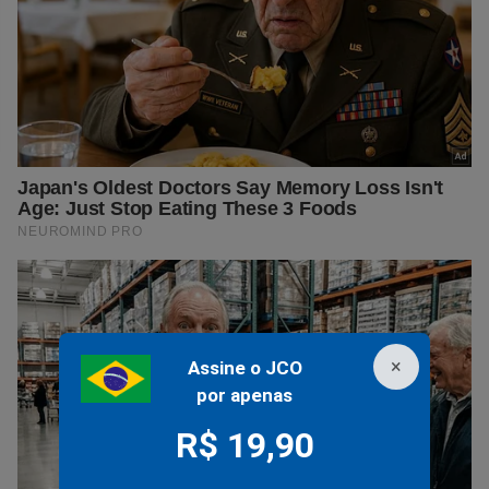
×
Assine o JCO
por apenas
R$ 19,90