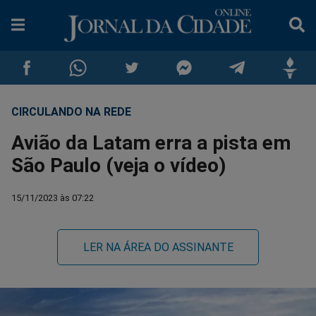
CIRCULANDO NA REDE
Compartilhar
Compartilhar
Compartilhar
Compartilhar
Compartilhar
Compar
Avião da Latam erra a pista em
no
no
no
no
no
no
São Paulo (veja o vídeo)
Facebook
Whatsapp
Twitter
Messenger
Telegram
Gettr
15/11/2023 às 07:22
LER NA ÁREA DO ASSINANTE