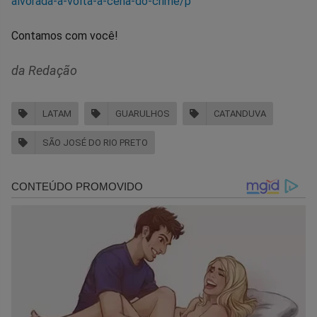
alvorada-a-volta-a-cena-do-crime/p
Contamos com você!
da Redação
LATAM
GUARULHOS
CATANDUVA
SÃO JOSÉ DO RIO PRETO