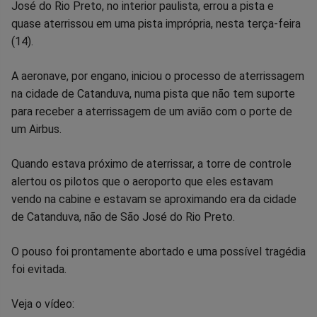
no
no
no
no
no
no
José do Rio Preto, no interior paulista, errou a pista e
quase aterrissou em uma pista imprópria, nesta terça-feira
Facebook
Whatsapp
Twitter
Messenger
Telegram
Gettr
(14).
A aeronave, por engano, iniciou o processo de aterrissagem
na cidade de Catanduva, numa pista que não tem suporte
para receber a aterrissagem de um avião com o porte de
um Airbus.
Quando estava próximo de aterrissar, a torre de controle
alertou os pilotos que o aeroporto que eles estavam
vendo na cabine e estavam se aproximando era da cidade
de Catanduva, não de São José do Rio Preto.
O pouso foi prontamente abortado e uma possível tragédia
foi evitada.
Veja o vídeo: