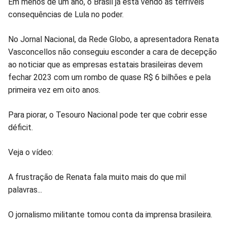
no
no
no
no
no
no
Em menos de um ano, o Brasil já está vendo as terríveis
consequências de Lula no poder.
Facebook
Whatsapp
Twitter
Messenger
Telegram
Gettr
No Jornal Nacional, da Rede Globo, a apresentadora Renata
Vasconcellos não conseguiu esconder a cara de decepção
ao noticiar que as empresas estatais brasileiras devem
fechar 2023 com um rombo de quase R$ 6 bilhões e pela
primeira vez em oito anos.
Para piorar, o Tesouro Nacional pode ter que cobrir esse
déficit.
Veja o vídeo:
A frustração de Renata fala muito mais do que mil
palavras...
O jornalismo militante tomou conta da imprensa brasileira.