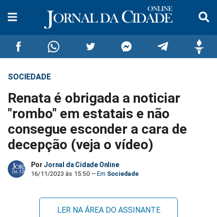
SOCIEDADE
Compartilhar
Compartilhar
Compartilhar
Compartilhar
Compartilhar
Compar
Renata é obrigada a noticiar
no
no
no
no
no
no
"rombo" em estatais e não
consegue esconder a cara de
Facebook
Whatsapp
Twitter
Messenger
Telegram
Gettr
decepção (veja o vídeo)
Por
Jornal da Cidade Online
16/11/2023 às 15:50
Sociedade
LER NA ÁREA DO ASSINANTE