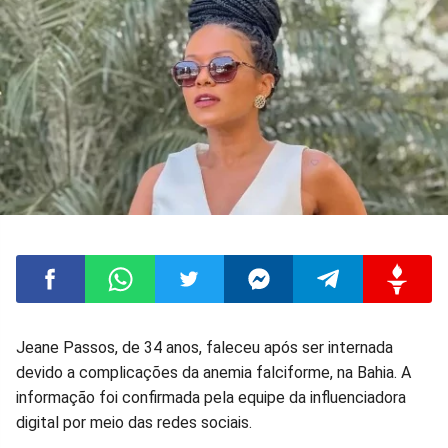
Compartilhar
Compartilhar
Compartilhar
Compartilhar
Compartilhar
Compart
Jeane Passos, de 34 anos, faleceu após ser internada
devido a complicações da anemia falciforme, na Bahia. A
no
no
no
no
no
no
informação foi confirmada pela equipe da influenciadora
digital por meio das redes sociais.
Facebook
Whatsapp
Twitter
Messenger
Telegram
Gettr