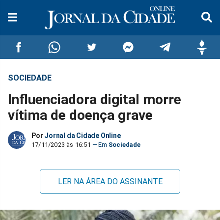
SOCIEDADE
Compartilhar
Compartilhar
Compartilhar
Compartilhar
Compartilhar
Compar
Influenciadora digital morre
no
no
no
no
no
no
vítima de doença grave
Facebook
Whatsapp
Twitter
Messenger
Telegram
Gettr
Por
Jornal da Cidade Online
17/11/2023 às 16:51
Sociedade
LER NA ÁREA DO ASSINANTE