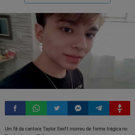
Compartilhar
Compartilhar
Compartilhar
Compartilhar
Compartilhar
Compart
Um fã da cantora Taylor Swift morreu de forma trágica no