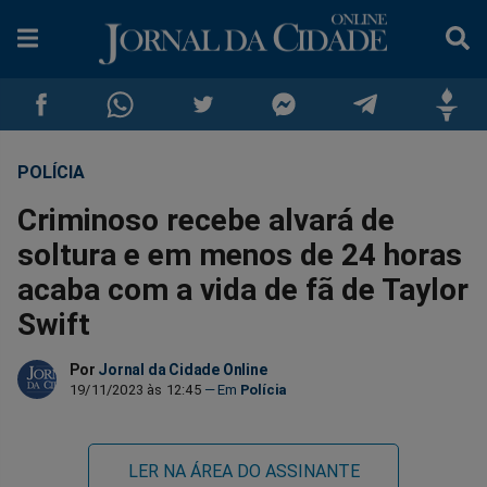
POLÍCIA
Compartilhar
Compartilhar
Compartilhar
Compartilhar
Compartilhar
Compar
Criminoso recebe alvará de
no
no
no
no
no
no
soltura e em menos de 24 horas
acaba com a vida de fã de Taylor
Facebook
Whatsapp
Twitter
Messenger
Telegram
Gettr
Swift
Por
Jornal da Cidade Online
19/11/2023 às 12:45
Polícia
LER NA ÁREA DO ASSINANTE