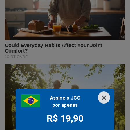
×
Assine o JCO
por apenas
R$ 19,90