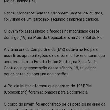
Rio de Janeiro (RJ).
no
no
no
no
no
no
Gabriel Mongenot Santana Milhomem Santos, de 25 anos,
Facebook
Whatsapp
Twitter
Messenger
Telegram
Gettr
foi vítima de um latrocínio, segundo a imprensa carioca.
O jovem foi assassinado a facadas na madrugada deste
domingo (19), na Praia de Copacabana, na Zona Sul do Rio.
A vítima era de Campo Grande (MS) estava no Rio para
assistir as apresentações da cantora norte-americana, que
aconteceriam no Estádio Nilton Santos, na Zona Norte.
Contudo, a apresentação deste sábado, 18, foi adiada
pouco antes da abertura dos portões.
A Polícia Militar informou que agentes do 19ª BPM
(Copacabana) foram acionados para a ocorrência.
O corpo do jovem foi encontrado pelos policiais na areia da