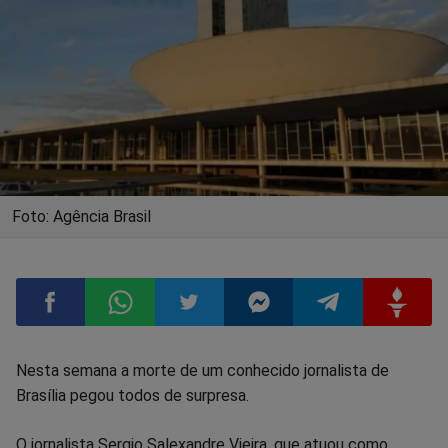
Foto: Agência Brasil
Compartilhar
Compartilhar
Compartilhar
Compartilhar
Compartilhar
Compart
Nesta semana a morte de um conhecido jornalista de
Brasília pegou todos de surpresa.
no
no
no
no
no
no
O jornalista Sergio Salexandre Vieira, que atuou como