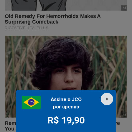
×
Assine o JCO
por apenas
R$ 19,90