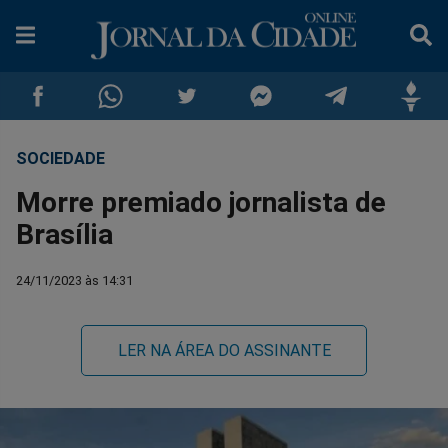
SOCIEDADE
Compartilhar
Compartilhar
Compartilhar
Compartilhar
Compartilhar
Compar
Morre premiado jornalista de
no
no
no
no
no
no
Brasília
Facebook
Whatsapp
Twitter
Messenger
Telegram
Gettr
24/11/2023 às 14:31
LER NA ÁREA DO ASSINANTE