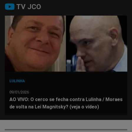
Compartilhar
Compartilhar
Compartilhar
Compartilhar
Compartilhar
Compart
TV JCO
no
no
no
no
no
no
Facebook
Whatsapp
Twitter
Messenger
Telegram
Gettr
LULINHA
09/01/2026
AO VIVO: O cerco se fecha contra Lulinha / Moraes
de volta na Lei Magnitsky? (veja o vídeo)