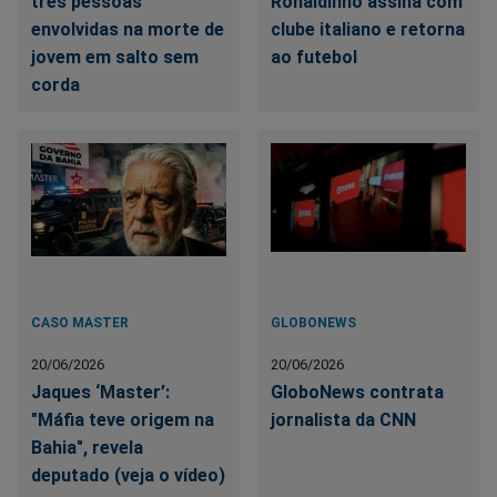
três pessoas
Ronaldinho assina com
envolvidas na morte de
clube italiano e retorna
jovem em salto sem
ao futebol
corda
CASO MASTER
GLOBONEWS
20/06/2026
20/06/2026
Jaques ‘Master’:
GloboNews contrata
"Máfia teve origem na
jornalista da CNN
Bahia", revela
deputado (veja o vídeo)