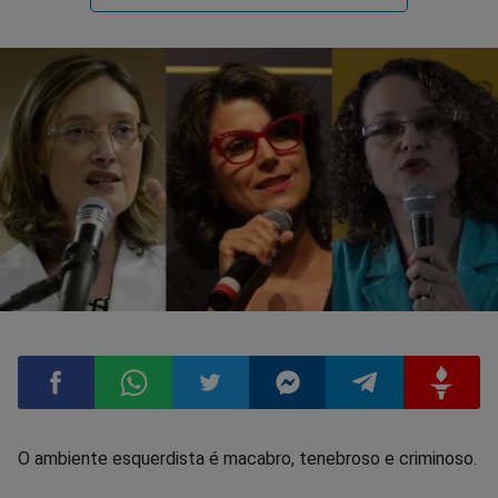
Compartilhar
Compartilhar
Compartilhar
Compartilhar
Compartilhar
Compart
O ambiente esquerdista é macabro, tenebroso e criminoso.