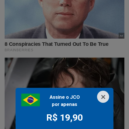
×
Assine o JCO
por apenas
R$ 19,90