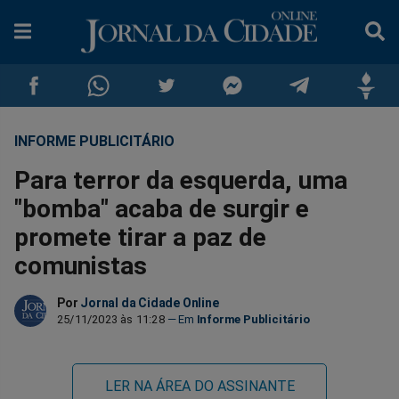
INFORME PUBLICITÁRIO
Compartilhar
Compartilhar
Compartilhar
Compartilhar
Compartilhar
Compar
Para terror da esquerda, uma
no
no
no
no
no
no
"bomba" acaba de surgir e
promete tirar a paz de
Facebook
Whatsapp
Twitter
Messenger
Telegram
Gettr
comunistas
Por
Jornal da Cidade Online
25/11/2023 às 11:28
Informe Publicitário
LER NA ÁREA DO ASSINANTE