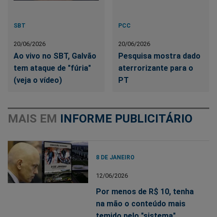
SBT
PCC
20/06/2026
20/06/2026
Ao vivo no SBT, Galvão
Pesquisa mostra dado
tem ataque de "fúria"
aterrorizante para o
(veja o vídeo)
PT
MAIS EM
INFORME PUBLICITÁRIO
8 DE JANEIRO
12/06/2026
Por menos de R$ 10, tenha
na mão o conteúdo mais
temido pelo "sistema"