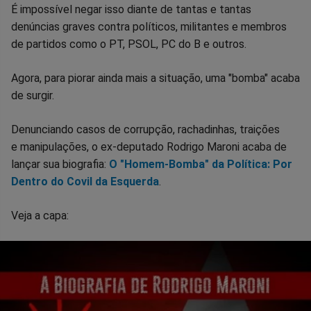
no
no
no
no
no
no
É impossível negar isso diante de tantas e tantas
denúncias graves contra políticos, militantes e membros
Facebook
Whatsapp
Twitter
Messenger
Telegram
Gettr
de partidos como o PT, PSOL, PC do B e outros.
Agora, para piorar ainda mais a situação, uma "bomba" acaba
de surgir.
Denunciando casos de corrupção, rachadinhas, traições
e manipulações, o ex-deputado Rodrigo Maroni acaba de
lançar sua biografia:
O "Homem-Bomba" da Política: Por
Dentro do Covil da Esquerda
.
Veja a capa: