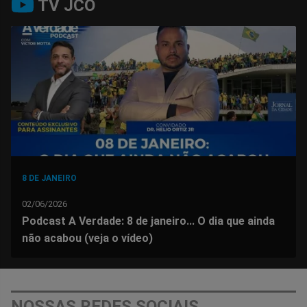
TV JCO
no
no
no
no
no
no
Facebook
Whatsapp
Twitter
Messenger
Telegram
Gettr
8 DE JANEIRO
02/06/2026
Podcast A Verdade: 8 de janeiro... O dia que ainda
não acabou (veja o vídeo)
NOSSAS REDES SOCIAIS