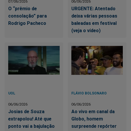
07/06/2026
06/06/2026
O “prêmio de
URGENTE: Atentado
consolação” para
deixa várias pessoas
Rodrigo Pacheco
baleadas em festival
(veja o vídeo)
UOL
FLÁVIO BOLSONARO
06/06/2026
06/06/2026
Josias de Souza
Ao vivo em canal da
extrapolou! Até que
Globo, homem
ponto vai a bajulação
surpreende repórter