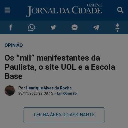
OPINIÃO
Compartilhar
Compartilhar
Compartilhar
Compartilhar
Compartilhar
Compar
Os “mil” manifestantes da
no
no
no
no
no
no
Paulista, o site UOL e a Escola
Base
Facebook
Whatsapp
Twitter
Messenger
Telegram
Gettr
Por
Henrique Alves da Rocha
28/11/2023 às 08:15
Opinião
LER NA ÁREA DO ASSINANTE