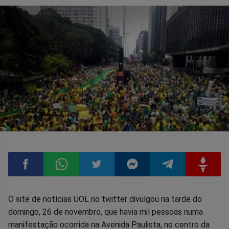
Compartilhar
Compartilhar
Compartilhar
Compartilhar
Compartilhar
Compart
O site de notícias UOL no twitter divulgou na tarde do
domingo, 26 de novembro, que havia mil pessoas numa
no
no
no
no
no
no
manifestação ocorrida na Avenida Paulista, no centro da