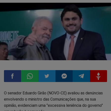
Compartilhar
Compartilhar
Compartilhar
Compartilhar
Compartilhar
Compart
O senador Eduardo Girão (NOVO-CE) avaliou as denúncias
envolvendo o ministro das Comunicações que, na sua
no
no
no
no
no
no
opinião, evidenciam uma "excessiva leniência do governo"