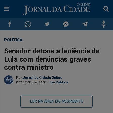
POLÍTICA
Compartilhar
Compartilhar
Compartilhar
Compartilhar
Compartilhar
Compar
Senador detona a leniência de
no
no
no
no
no
no
Lula com denúncias graves
contra ministro
Facebook
Whatsapp
Twitter
Messenger
Telegram
Gettr
Por
Jornal da Cidade Online
07/12/2023 às 14:03
Política
LER NA ÁREA DO ASSINANTE