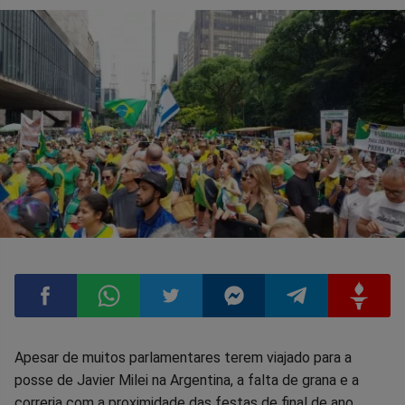
Compartilhar
Compartilhar
Compartilhar
Compartilhar
Compartilhar
Compart
Apesar de muitos parlamentares terem viajado para a
posse de Javier Milei na Argentina, a falta de grana e a
no
no
no
no
no
no
correria com a proximidade das festas de final de ano,