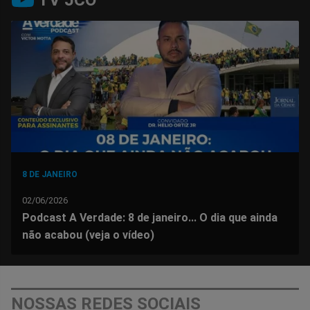
TV JCO
no
no
no
no
no
no
Facebook
Whatsapp
Twitter
Messenger
Telegram
Gettr
8 DE JANEIRO
02/06/2026
Podcast A Verdade: 8 de janeiro... O dia que ainda
não acabou (veja o vídeo)
NOSSAS REDES SOCIAIS