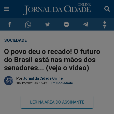
SOCIEDADE
Compartilhar
Compartilhar
Compartilhar
Compartilhar
Compartilhar
Compar
O povo deu o recado! O futuro
no
no
no
no
no
no
do Brasil está nas mãos dos
senadores... (veja o vídeo)
Facebook
Whatsapp
Twitter
Messenger
Telegram
Gettr
Por
Jornal da Cidade Online
10/12/2023 às 16:42
Sociedade
LER NA ÁREA DO ASSINANTE