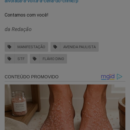
alvorada-a-volta-a-cena-do-crime/p
Contamos com você!
da Redação
MANIFESTAÇÃO
AVENIDA PAULISTA
STF
FLÁVIO DINO