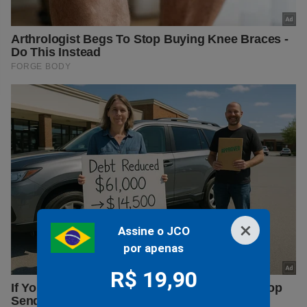
×
Assine o JCO
por apenas
R$ 19,90