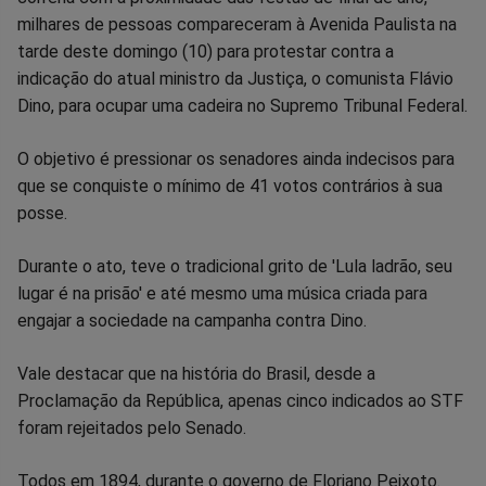
milhares de pessoas compareceram à Avenida Paulista na
Facebook
Whatsapp
Twitter
Messenger
Telegram
Gettr
tarde deste domingo (10) para protestar contra a
indicação do atual ministro da Justiça, o comunista Flávio
Dino, para ocupar uma cadeira no Supremo Tribunal Federal.
O objetivo é pressionar os senadores ainda indecisos para
que se conquiste o mínimo de 41 votos contrários à sua
posse.
Durante o ato, teve o tradicional grito de 'Lula ladrão, seu
lugar é na prisão' e até mesmo uma música criada para
engajar a sociedade na campanha contra Dino.
Vale destacar que na história do Brasil, desde a
Proclamação da República, apenas cinco indicados ao STF
foram rejeitados pelo Senado.
Todos em 1894, durante o governo de Floriano Peixoto.