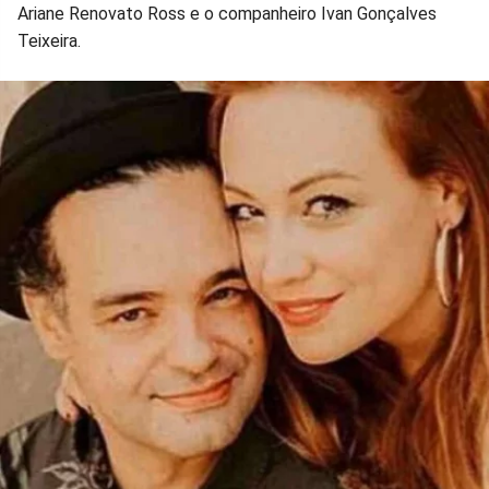
Facebook
Whatsapp
Twitter
Messenger
Telegram
Gettr
Ariane Renovato Ross e o companheiro Ivan Gonçalves
Teixeira.