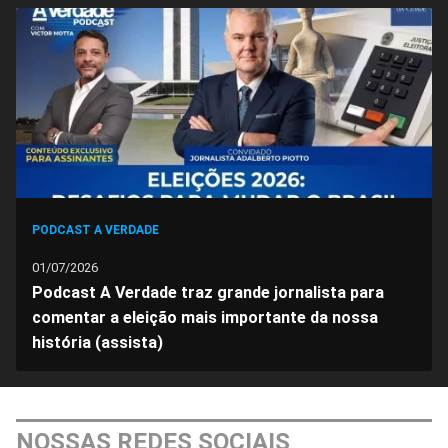
no
no
no
no
no
no
Facebook
Whatsapp
Twitter
Messenger
Telegram
Gettr
PODCAST A VERDADE
01/07/2026
Podcast A Verdade traz grande jornalista para
comentar a eleição mais importante da nossa
história (assista)
NOSSAS REDES SOCIAIS