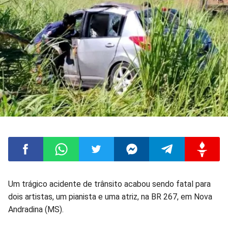
Compartilhar
Compartilhar
Compartilhar
Compartilhar
Compartilhar
Compart
Um trágico acidente de trânsito acabou sendo fatal para
dois artistas, um pianista e uma atriz, na BR 267, em Nova
no
no
no
no
no
no
Andradina (MS).