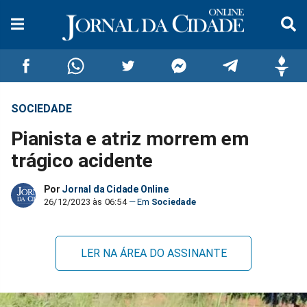
SOCIEDADE
Compartilhar
Compartilhar
Compartilhar
Compartilhar
Compartilhar
Compar
Pianista e atriz morrem em
no
no
no
no
no
no
trágico acidente
Facebook
Whatsapp
Twitter
Messenger
Telegram
Gettr
Por
Jornal da Cidade Online
26/12/2023 às 06:54
Sociedade
LER NA ÁREA DO ASSINANTE