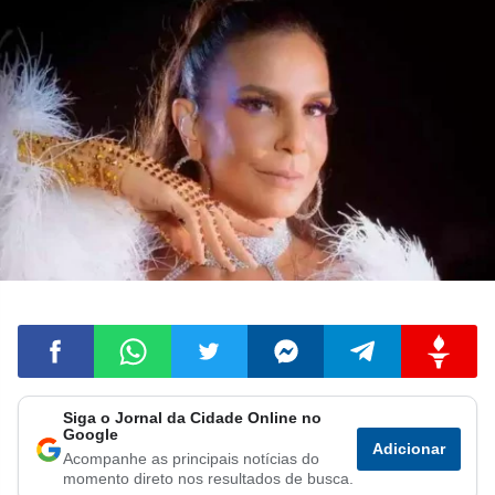
Siga o Jornal da Cidade Online no
Compartilhar
Compartilhar
Compartilhar
Compartilhar
Compartilhar
Compart
Google
Adicionar
Acompanhe as principais notícias do
no
no
no
no
no
no
momento direto nos resultados de busca.