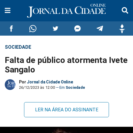
SOCIEDADE
Compartilhar
Compartilhar
Compartilhar
Compartilhar
Compartilhar
Compar
Falta de público atormenta Ivete
no
no
no
no
no
no
Sangalo
Facebook
Whatsapp
Twitter
Messenger
Telegram
Gettr
Por
Jornal da Cidade Online
26/12/2023 às 12:00
Sociedade
LER NA ÁREA DO ASSINANTE