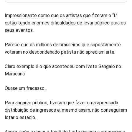
Facebook
Whatsapp
Twitter
Messenger
Telegram
Gettr
Impressionante como que os artistas que fizeram o “L”
estão tendo enormes dificuldades de levar público para os
seus eventos.
Parece que os milhões de brasileiros que supostamente
votaram no descondenado petista não apreciam arte.
Claro exemplo é o que aconteceu com Ivete Sangalo no
Maracanã.
Quase um fracasso...
Para angariar público, tiveram que fazer uma apressada
distribuição de ingressos e, mesmo assim, não conseguiram
lotar o estádio.
Assim, após o show, a turnê de Ivete passou a preocupar a