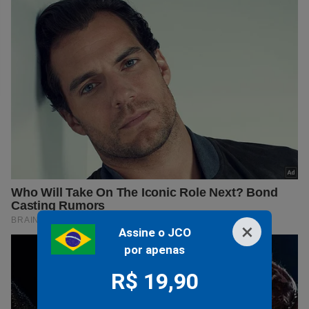
×
Assine o JCO
por apenas
R$ 19,90