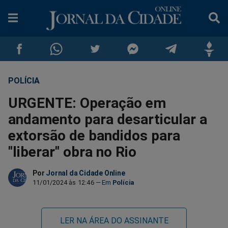
POLÍCIA
Compartilhar
Compartilhar
Compartilhar
Compartilhar
Compartilhar
Compar
URGENTE: Operação em
no
no
no
no
no
no
andamento para desarticular a
extorsão de bandidos para
Facebook
Whatsapp
Twitter
Messenger
Telegram
Gettr
"liberar" obra no Rio
Por
Jornal da Cidade Online
11/01/2024 às 12:46
Polícia
LER NA ÁREA DO ASSINANTE