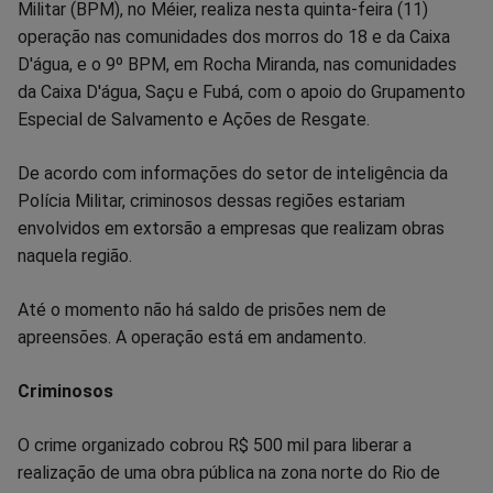
no
no
no
no
no
no
Militar (BPM), no Méier, realiza nesta quinta-feira (11)
operação nas comunidades dos morros do 18 e da Caixa
Facebook
Whatsapp
Twitter
Messenger
Telegram
Gettr
D'água, e o 9º BPM, em Rocha Miranda, nas comunidades
da Caixa D'água, Saçu e Fubá, com o apoio do Grupamento
Especial de Salvamento e Ações de Resgate.
De acordo com informações do setor de inteligência da
Polícia Militar, criminosos dessas regiões estariam
envolvidos em extorsão a empresas que realizam obras
naquela região.
Até o momento não há saldo de prisões nem de
apreensões. A operação está em andamento.
Criminosos
O crime organizado cobrou R$ 500 mil para liberar a
realização de uma obra pública na zona norte do Rio de