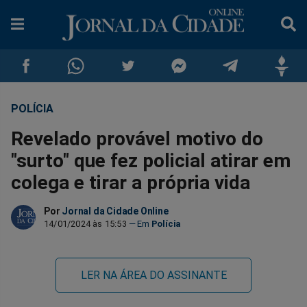
POLÍCIA
Compartilhar
Compartilhar
Compartilhar
Compartilhar
Compartilhar
Compar
Revelado provável motivo do
no
no
no
no
no
no
"surto" que fez policial atirar em
colega e tirar a própria vida
Facebook
Whatsapp
Twitter
Messenger
Telegram
Gettr
Por
Jornal da Cidade Online
14/01/2024 às 15:53
Polícia
LER NA ÁREA DO ASSINANTE