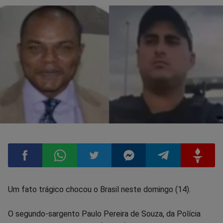
Compartilhar
Compartilhar
Compartilhar
Compartilhar
Compartilhar
Compart
Um fato trágico chocou o Brasil neste domingo (14).
no
no
no
no
no
no
O segundo-sargento Paulo Pereira de Souza, da Polícia