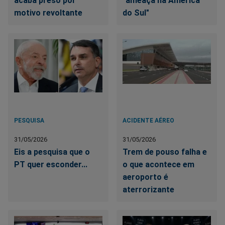
acaba preso por
"ameaça na América
motivo revoltante
do Sul"
PESQUISA
ACIDENTE AÉREO
31/05/2026
31/05/2026
Eis a pesquisa que o
Trem de pouso falha e
PT quer esconder...
o que acontece em
aeroporto é
aterrorizante