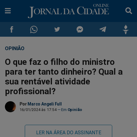
OPINIÃO
Compartilhar
Compartilhar
Compartilhar
Compartilhar
Compartilhar
Compar
O que faz o filho do ministro
no
no
no
no
no
no
para ter tanto dinheiro? Qual a
sua rentável atividade
Facebook
Whatsapp
Twitter
Messenger
Telegram
Gettr
profissional?
Por
Marco Angeli Full
16/01/2024 às 17:54
Opinião
LER NA ÁREA DO ASSINANTE