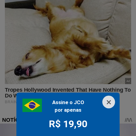
×
Assine o JCO
por apenas
R$ 19,90