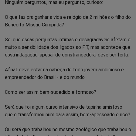
Compartilhar
Compartilhar
Compartilhar
Compartilhar
Compartilhar
Compart
Ninguém perguntou, mas eu pergunto, curioso:
no
no
no
no
no
no
O que faz pra ganhar a vida e relógio de 2 milhões o filho do
Benedito Missão Cumprida?
Facebook
Whatsapp
Twitter
Messenger
Telegram
Gettr
Sei que essas perguntas íntimas e desagradáveis afetam e
muito a sensibilidade dos ligados ao PT, mas acontece que
essa indagação, apesar de constrangedora, deve ser feita.
Afinal, deve estar na cabeça de todo jovem ambicioso e
empreendedor do Brasil - e do mundo.
Como ser assim bem-sucedido e formoso?
Será que foi algum curso intensivo de tapinha amistoso
que o transformou num cara assim, bem-apessoado e rico?
Ou será que trabalhou no mesmo zoológico que trabalhou o