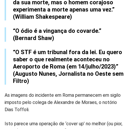
da sua morte, mas o homem corajoso
no
no
no
no
no
no
experimenta a morte apenas uma vez.”
(William Shakespeare)
Facebook
Whatsapp
Twitter
Messenger
Telegram
Gettr
“O ódio é a vingança do covarde.”
(Bernard Shaw)
“O STF é um tribunal fora da lei. Eu quero
saber o que realmente aconteceu no
Aeroporto de Roma (em 14/julho/2023)”
(Augusto Nunes, Jornalista no Oeste sem
Filtro)
As imagens do incidente em Roma permanecem em sigilo
imposto pelo colega de Alexandre de Moraes, o notório
Dias Toffoli.
Isto parece uma operação de ‘cover up’ no melhor (ou pior,