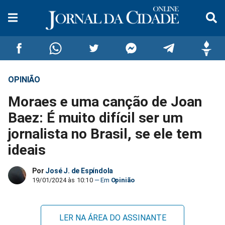
OPINIÃO
Compartilhar
Compartilhar
Compartilhar
Compartilhar
Compartilhar
Compar
Moraes e uma canção de Joan
no
no
no
no
no
no
Baez: É muito difícil ser um
jornalista no Brasil, se ele tem
Facebook
Whatsapp
Twitter
Messenger
Telegram
Gettr
ideais
Por
José J. de Espíndola
19/01/2024 às 10:10
Opinião
LER NA ÁREA DO ASSINANTE