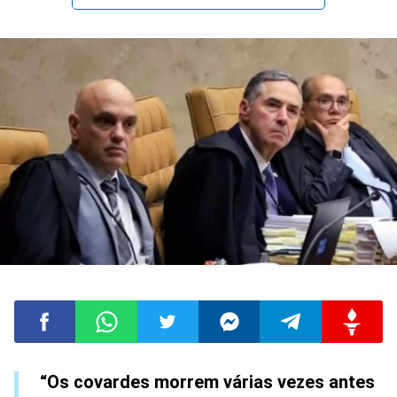
“Os covardes morrem várias vezes antes
Compartilhar
Compartilhar
Compartilhar
Compartilhar
Compartilhar
Compart