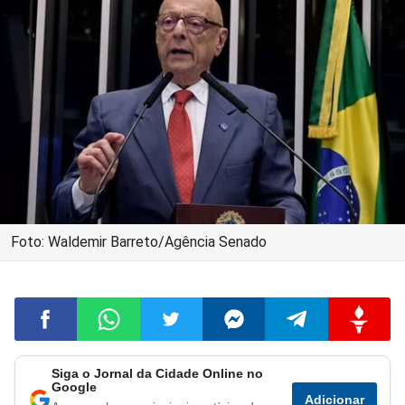
Foto: Waldemir Barreto/Agência Senado
Siga o Jornal da Cidade Online no
Compartilhar
Compartilhar
Compartilhar
Compartilhar
Compartilhar
Compart
Google
Adicionar