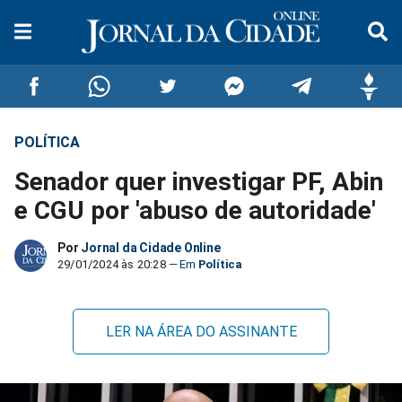
POLÍTICA
Compartilhar
Compartilhar
Compartilhar
Compartilhar
Compartilhar
Compar
Senador quer investigar PF, Abin
no
no
no
no
no
no
e CGU por 'abuso de autoridade'
Facebook
Whatsapp
Twitter
Messenger
Telegram
Gettr
Por
Jornal da Cidade Online
29/01/2024 às 20:28
Política
LER NA ÁREA DO ASSINANTE