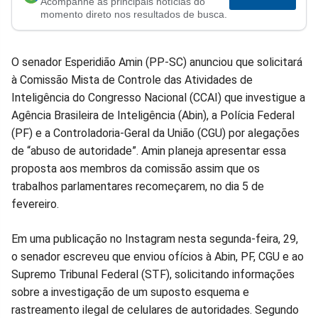
Acompanhe as principais notícias do
no
no
no
no
no
no
momento direto nos resultados de busca.
Facebook
Whatsapp
Twitter
Messenger
Telegram
Gettr
O senador Esperidião Amin (PP-SC) anunciou que solicitará
à Comissão Mista de Controle das Atividades de
Inteligência do Congresso Nacional (CCAI) que investigue a
Agência Brasileira de Inteligência (Abin), a Polícia Federal
(PF) e a Controladoria-Geral da União (CGU) por alegações
de “abuso de autoridade”. Amin planeja apresentar essa
proposta aos membros da comissão assim que os
trabalhos parlamentares recomeçarem, no dia 5 de
fevereiro.
Em uma publicação no Instagram nesta segunda-feira, 29,
o senador escreveu que enviou ofícios à Abin, PF, CGU e ao
Supremo Tribunal Federal (STF), solicitando informações
sobre a investigação de um suposto esquema e
rastreamento ilegal de celulares de autoridades. Segundo