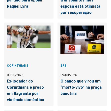
partido para apoiar
transplantes mas
Raquel Lyra
esposa está otimista
por recuperação
CORINTHIANS
BRB
09/08/2026
09/08/2026
Ex-jogador do
O banco que virou um
Corinthians é preso
“morto-vivo” na praça
em flagrante por
bancária
violência doméstica