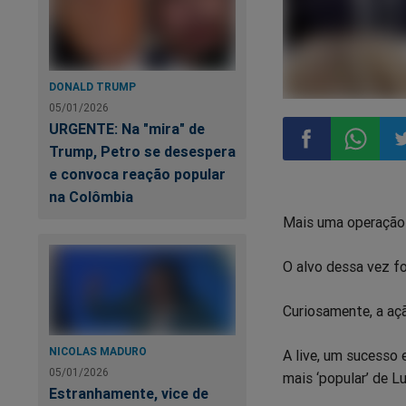
DONALD TRUMP
05/01/2026
URGENTE: Na "mira" de
Trump, Petro se desespera
e convoca reação popular
Compartilhar
Compart
Co
na Colômbia
Mais uma operação d
no
no
n
O alvo dessa vez fo
Facebook
Whatsa
Tw
Curiosamente, a açã
NICOLAS MADURO
A live, um sucesso 
05/01/2026
mais ‘popular’ de L
Estranhamente, vice de