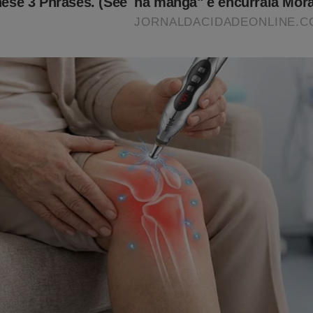
Jornal da Cidade Online? É muito simples, basta seguir a nossa 
ique no link abaixo:
k.com/@jornaldacidadeo
o sobre o STF, navegar sem publicidade pelo JCO e ter acesso ao
 da Revista A Verdade?
asta assinar o PLANO ANUAL do JCO por apenas R$ 11,99 mensa
o:
jornaldacidadeonline.com.br/apresentacao
ê!