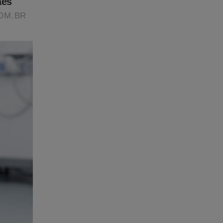
mais nova
is.