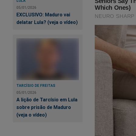
LULA
05/01/2026
EXCLUSIVO: Maduro vai
Você quer ajudar o 
delatar Lula? (veja o vídeo)
conta no Tik Tok. Cl
https://www.tikto
Quer ganhar um livr
conteúdo exclusivo
É muito simples! B
TARCÍSIO DE FREITAS
Clique no link abaix
05/01/2026
A lição de Tarcísio em Lula
sobre prisão de Maduro
https://assinante.
(veja o vídeo)
Contamos com voc