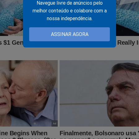
Navegue livre de anúncios pelo
melhor conteúdo e colabore com a
nossa independência.
 mostra incompetência e passa vergonha histórica no
ASSINAR AGORA
umprimento dos mandados contra Carlos Bolsonaro
lho de Chico Anysio 'fez o L', desiste de carreira artística e
de ajuda com emprego (veja o vídeo)