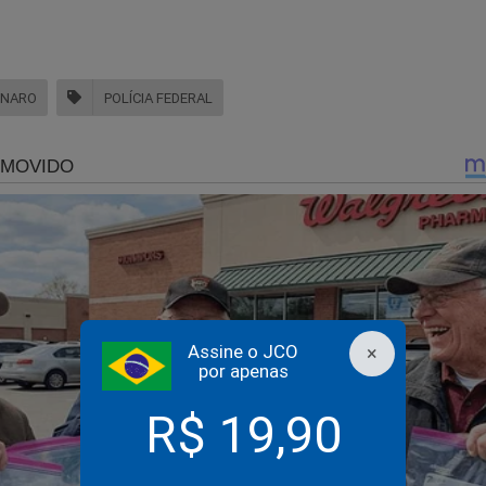
ONARO
POLÍCIA FEDERAL
verno Lula estaria ‘maquiando’ dados para prejudicar os
odutores rurais (veja o vídeo)
Assine o JCO
×
por apenas
R$ 19,90