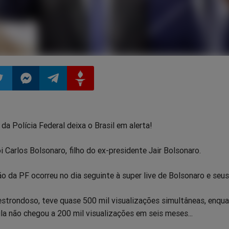
ilhar
mpartilhar
Compartilhar
Compartilhar
Compartilhar
a Polícia Federal deixa o Brasil em alerta!
o
no
no
no
i Carlos Bolsonaro, filho do ex-presidente Jair Bolsonaro.
pp
itter
Messenger
Telegram
Gettr
o da PF ocorreu no dia seguinte à super live de Bolsonaro e seus
estrondoso, teve quase 500 mil visualizações simultâneas, enqua
ula não chegou a 200 mil visualizações em seis meses...