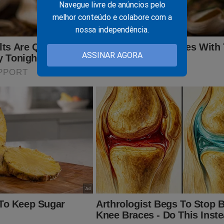
Navegue livre de anúncios pelo
melhor conteúdo e colabore com a
jornaldacidadeonline.com.br/apresentacao
nossa independência.
poiar o JCO é adquirindo a obra
"O Fantasma do Alvorada - A V
ASSINAR AGORA
e revela assuntos proibidos sobre o "sistema". Basta clicar no lin
udoconservador.com.br/products/o-fantasma-do-alvorada-a-vol
ê!