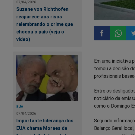
07/04/2026
Suzane von Richthofen
reaparece aos risos
relembrando o crime que
chocou o país (veja o
vídeo)
Compartilhar
Compart
Co
Em uma iniciativa p
no
no
n
tomou a decisão de
profissionais basea
Facebook
Whatsa
Tw
Entre os desligados
noticiário da emis
como o Domingo Es
EUA
07/04/2026
Importante liderança dos
Segundo informaçõe
EUA chama Moraes de
Balanço Geral loca