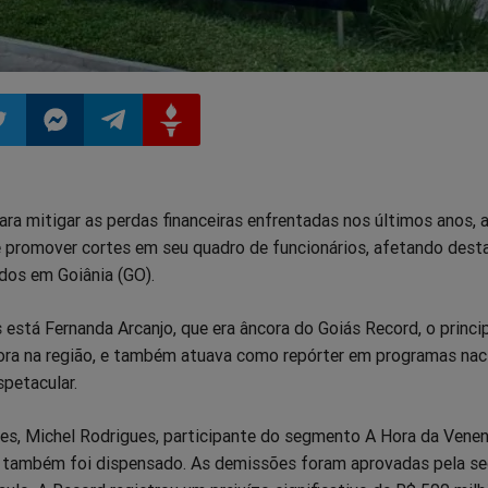
ilhar
mpartilhar
Compartilhar
Compartilhar
Compartilhar
ara mitigar as perdas financeiras enfrentadas nos últimos anos, 
o
no
no
no
 promover cortes em seu quadro de funcionários, afetando dest
dos em Goiânia (GO).
pp
itter
Messenger
Telegram
Gettr
 está Fernanda Arcanjo, que era âncora do Goiás Record, o princi
sora na região, e também atuava como repórter em programas naci
petacular.
s, Michel Rodrigues, participante do segmento A Hora da Vene
l, também foi dispensado. As demissões foram aprovadas pela s