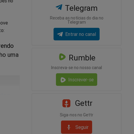
hões no
Telegram
Receba as notícias do dia no
Telegram
nove
to:
Entrar no canal
vendo
nho uma
Rumble
Inscreva-se no nosso canal
Inscrever-se
nte a
Gettr
Siga-nos no Gettr
Seguir