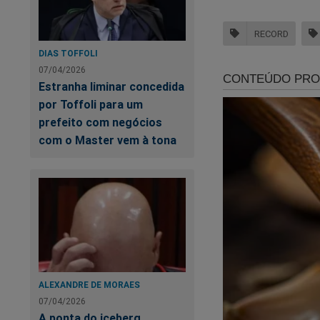
RECORD
DIAS TOFFOLI
07/04/2026
Estranha liminar concedida
por Toffoli para um
prefeito com negócios
Você quer ajudar o
com o Master vem à tona
nova conta no Tik T
https://www.tikto
Quer ganhar um livr
conteúdo exclusivo
É muito simples! B
ALEXANDRE DE MORAES
07/04/2026
Clique no link abaix
A ponta do iceberg