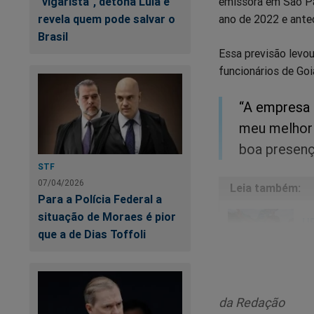
"vigarista", detona Lula e
emissora em São Pau
revela quem pode salvar o
ano de 2022 e ante
Brasil
Essa previsão levou
funcionários de Goi
“A empresa 
meu melhor
boa presença
STF
07/04/2026
Para a Polícia Federal a
situação de Moraes é pior
UR
que a de Dias Toffoli
Po
da Redação