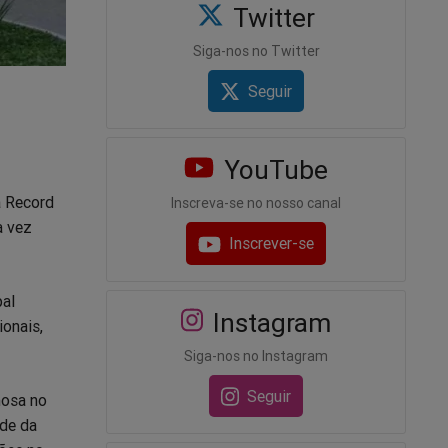
Twitter
Siga-nos no Twitter
Seguir
YouTube
a Record
Inscreva-se no nosso canal
a vez
Inscrever-se
pal
Instagram
onais,
Siga-nos no Instagram
Seguir
nosa no
ede da