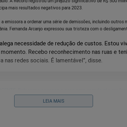
lo. A Record registrou um prejuízo significativo de R$ 500 mil
cipa mais resultados negativos para 2023.
 a emissora a ordenar uma série de demissões, incluindo outros 
ânia. Fernanda Arcanjo expressou sua tristeza com o desligamen
alega necessidade de redução de custos. Estou vi
 momento. Recebo reconhecimento nas ruas e te
 nas redes sociais. É lamentável”, disse.
GENTE: Bolsonaro convoca o povo para grande ato em fre
lícia Federal (veja o vídeo)
LEIA MAIS