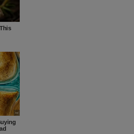
olta à
k abaixo:
ta-a-