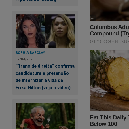
https://assinante.
Outra maneira de a
Cena do Crime"
qu
https://www.conte
SOPHIA BARCLAY
cena-do-crime
07/04/2026
“Trans de direita” confirma
Contamos com voc
candidatura e pretensão
de infernizar a vida de
Erika Hilton (veja o vídeo)