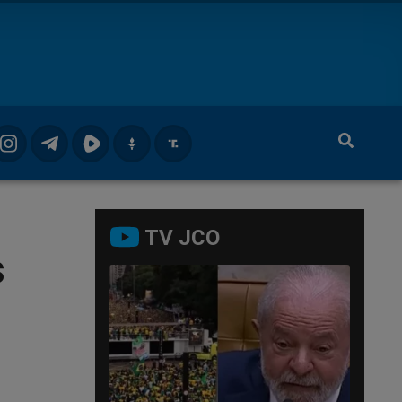
TV JCO
s