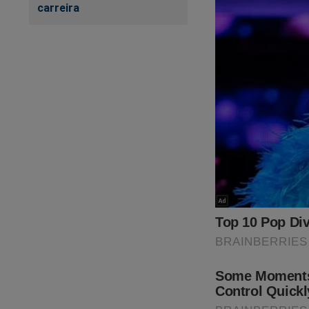
carreira
O fato ocorrido na 
estimulado por inte
Silvio Almeida sob 
se lembra de pedir 
terroristas.
O povo brasileiro e
sequestrados.