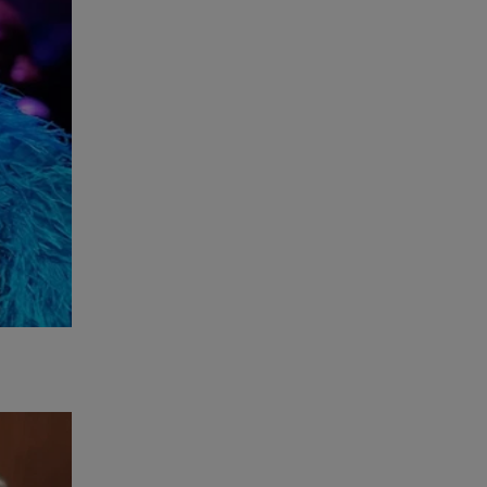
. E sequer
s pelos
lenses