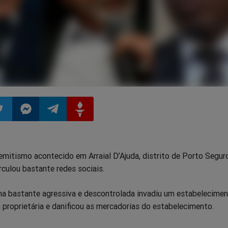
ilhar
mpartilhar
Compartilhar
Compartilhar
Compartilhar
mitismo acontecido em Arraial D’Ajuda, distrito de Porto Seguro
o
no
no
no
culou bastante redes sociais.
pp
itter
Messenger
Telegram
Gettr
a bastante agressiva e descontrolada invadiu um estabelecime
a proprietária e danificou as mercadorias do estabelecimento.