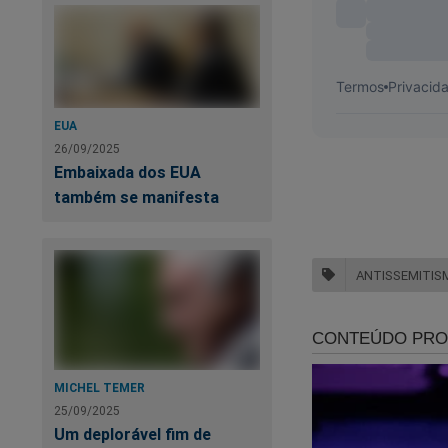
EUA
26/09/2025
Embaixada dos EUA
também se manifesta
ANTISSEMITIS
Silvio Almeida só f
publicamente o ant
MICHEL TEMER
25/09/2025
O ministro do desg
Um deplorável fim de
motivo, apenas para