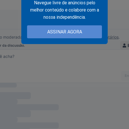
Navegue livre de anúncios pelo
melhor conteúdo e colabore com a
nossa independência.
ASSINAR AGORA