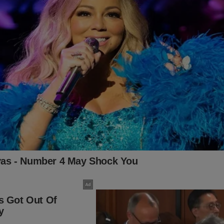
Bahia não guarda relação com o conflito em Israel. Na realidade é
grantes do governo Lula e seus seguidores.
a desculpa de defender palestino apoia o grupo terrorista Hamas
publicamente a liberação dos civis israelenses ainda sequestrado
m sua maioria apoia Israel e clama pela libertação dos civis israe