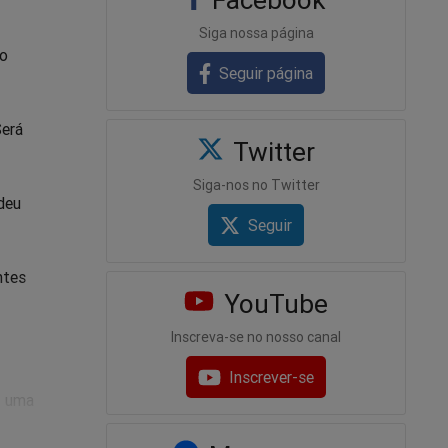
Siga nossa página
to
Seguir página
Será
Twitter
Siga-nos no Twitter
deu
Seguir
ntes
YouTube
Inscreva-se no nosso canal
Inscrever-se
z uma
assacrar