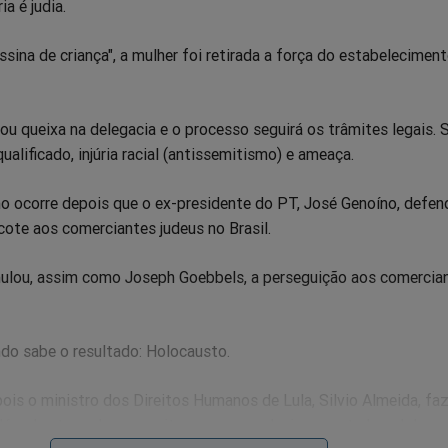
ia é judia.
ssina de criança", a mulher foi retirada a força do estabelecimen
tou queixa na delegacia e o processo seguirá os trâmites legais. 
ualificado, injúria racial (antissemitismo) e ameaça.
o ocorre depois que o ex-presidente do PT, José Genoíno, defen
ote aos comerciantes judeus no Brasil.
ulou, assim como Joseph Goebbels, a perseguição aos comercia
do sabe o resultado: Holocausto.
ois o ministro dos Direitos Humanos de Lula, Silvio Almeida, fa
lém de atrasada, aproveita para acusar levianamente Israel de m