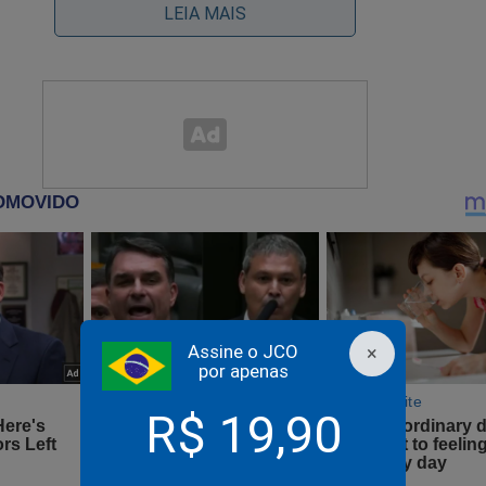
.
LEIA MAIS
Assine o JCO
×
por apenas
R$ 19,90