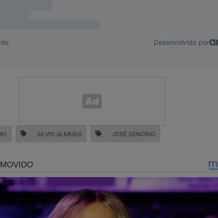
MO
SILVIO ALMEIDA
JOSÉ GENOÍNO
ez a nota porque o vice presidente Geraldo Alckmin condenou
issemitismo ocorrido em Porto Seguro. Lula silenciou.
overno Lula atravessou uma "islamofobia" em sua nota, sem nen
 agredir Israel e o povo judeu.