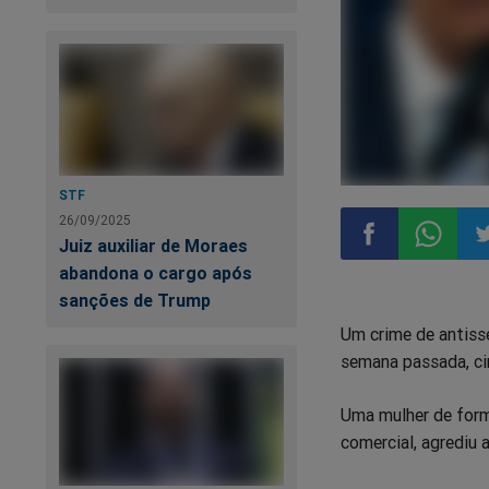
STF
26/09/2025
Juiz auxiliar de Moraes
abandona o cargo após
Compartilhar
Compart
Co
sanções de Trump
Um crime de antisse
no
no
n
semana passada, cir
Facebook
Whatsa
Tw
Uma mulher de form
comercial, agrediu 