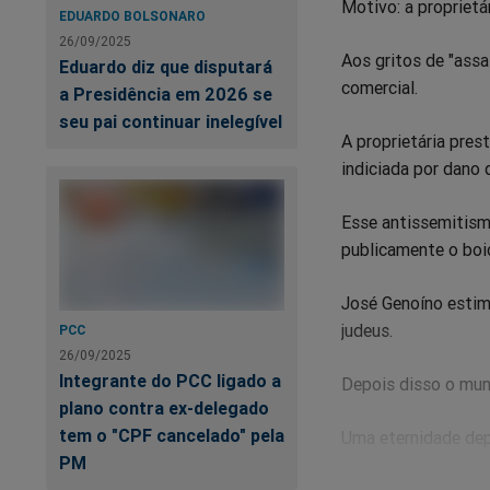
Motivo: a proprietár
EDUARDO BOLSONARO
26/09/2025
Aos gritos de "assa
Eduardo diz que disputará
comercial.
a Presidência em 2026 se
seu pai continuar inelegível
A proprietária pres
indiciada por dano q
Esse antissemitism
publicamente o boic
José Genoíno estim
judeus.
PCC
26/09/2025
Integrante do PCC ligado a
Depois disso o mun
plano contra ex-delegado
tem o "CPF cancelado" pela
Uma eternidade dep
PM
nota absurda, que a