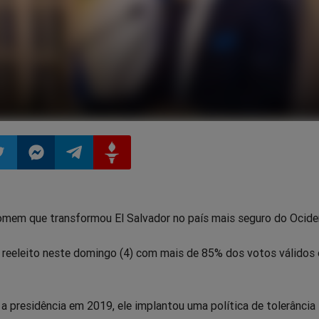
ilhar
mpartilhar
Compartilhar
Compartilhar
Compartilhar
omem que transformou El Salvador no país mais seguro do Ocid
o
no
no
no
i reeleito neste domingo (4) com mais de 85% dos votos válidos
pp
itter
Messenger
Telegram
Gettr
a presidência em 2019, ele implantou uma política de tolerância