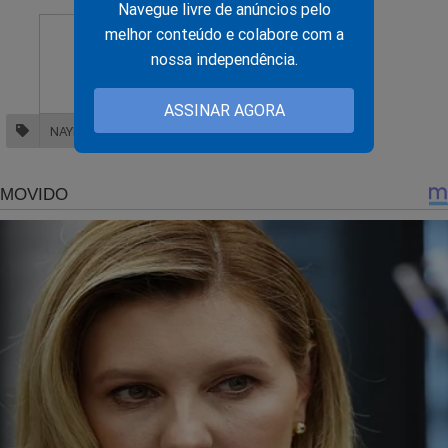
Navegue livre de anúncios pelo
melhor conteúdo e colabore com a
nossa independência.
ASSINAR AGORA
NAYIB BUKELE