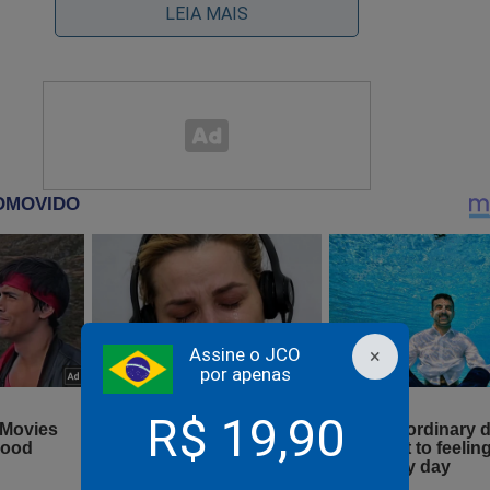
LEIA MAIS
Assine o JCO
×
por apenas
R$ 19,90