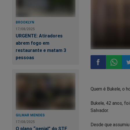
BROOKLYN
17/08/2025
URGENTE: Atiradores
abrem fogo em
restaurante e matam 3
pessoas
Compartilhar
Compart
Co
Quem é Bukele, o h
no
no
n
Bukele, 42 anos, fo
Facebook
Whatsa
Tw
Salvador.
GILMAR MENDES
17/08/2025
Desde que assumiu 
O plano “genial” do STF