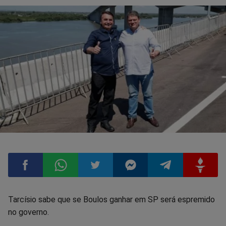
Compartilhar
Compartilhar
Compartilhar
Compartilhar
Compartilhar
Compart
Tarcísio sabe que se Boulos ganhar em SP será espremido
no governo.
no
no
no
no
no
no