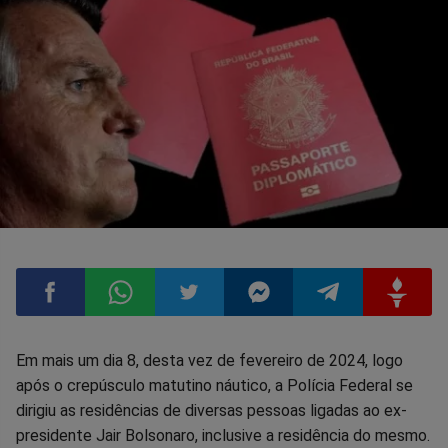
Compartilhar
Compartilhar
Compartilhar
Compartilhar
Compartilhar
Compart
Em mais um dia 8, desta vez de fevereiro de 2024, logo
após o crepúsculo matutino náutico, a Polícia Federal se
no
no
no
no
no
no
dirigiu as residências de diversas pessoas ligadas ao ex-
presidente Jair Bolsonaro, inclusive a residência do mesmo.