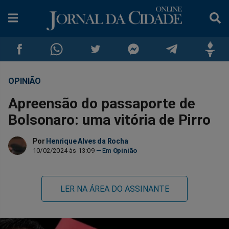
OPINIÃO
Compartilhar
Compartilhar
Compartilhar
Compartilhar
Compartilhar
Compar
Apreensão do passaporte de
no
no
no
no
no
no
Bolsonaro: uma vitória de Pirro
Facebook
Whatsapp
Twitter
Messenger
Telegram
Gettr
Por
Henrique Alves da Rocha
10/02/2024 às 13:09
Opinião
LER NA ÁREA DO ASSINANTE