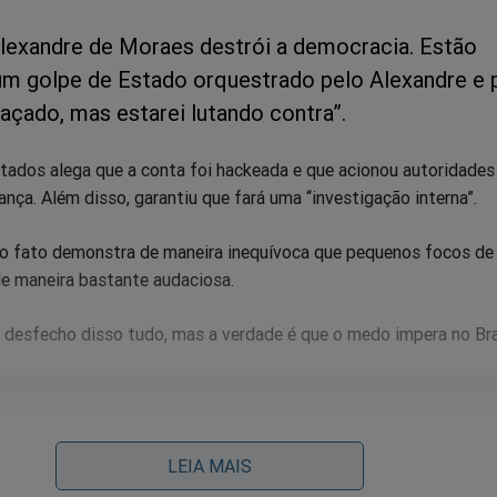
Alexandre de Moraes destrói a democracia. Estão
um golpe de Estado orquestrado pelo Alexandre e 
caçado, mas estarei lutando contra”.
ados alega que a conta foi hackeada e que acionou autoridades 
nça. Além disso, garantiu que fará uma “investigação interna”.
 o fato demonstra de maneira inequívoca que pequenos focos de
de maneira bastante audaciosa.
 desfecho disso tudo, mas a verdade é que o medo impera no Bra
teatro das tesouras dá mostras de que uma enorme turbul
LEIA MAIS
tá ocorrendo em seus bastidores