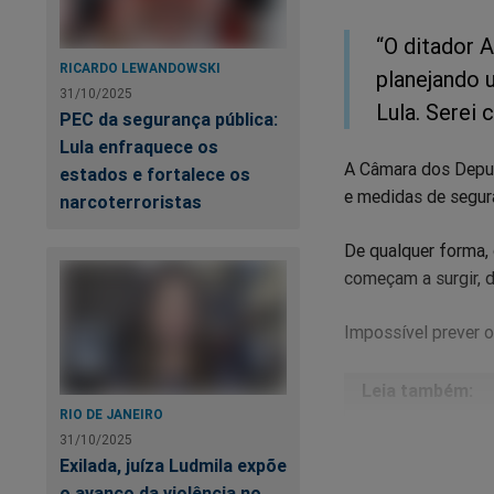
“O ditador 
RICARDO LEWANDOWSKI
planejando 
31/10/2025
Lula. Serei 
PEC da segurança pública:
Lula enfraquece os
A Câmara dos Deput
estados e fortalece os
e medidas de segura
narcoterroristas
De qualquer forma,
começam a surgir, 
Impossível prever o
RIO DE JANEIRO
31/10/2025
O 
Exilada, juíza Ludmila expõe
es
o avanço da violência no