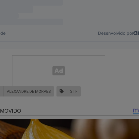
o:
jornaldacidadeonline.com.br/apresentacao
ê!
ALEXANDRE DE MORAES
STF