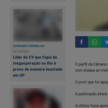
COMANDO VERMELHO
31/10/2025
Compartilhar
Compart
Co
Líder do CV que fugiu da
megaoperação no Rio é
O perfil da Câmara 
no
no
n
preso de maneira inusitada
com ataque ao mini
em SP
Facebook
Whatsa
Tw
O post que foi apa
A publicação ataca
A última frase apo