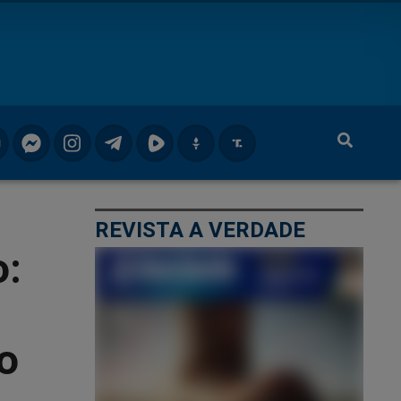
REVISTA A VERDADE
o:
o