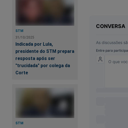
STM
31/10/2025
Indicada por Lula,
presidente do STM prepara
resposta após ser
Você quer ajudar o 
"trucidada" por colega da
conta no Tik Tok. Cl
Corte
https://www.tikto
Quer ganhar um livr
conteúdo exclusivo
É muito simples! B
STM