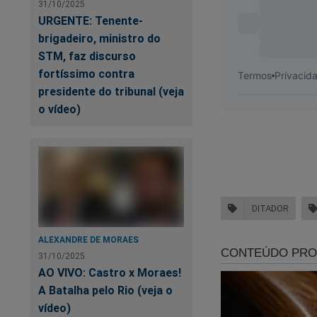
31/10/2025
Clique no link abaix
URGENTE: Tenente-
brigadeiro, ministro do
https://assinante.
STM, faz discurso
fortíssimo contra
Contamos com voc
presidente do tribunal (veja
o vídeo)
DITADOR
ALEXANDRE DE MORAES
31/10/2025
AO VIVO: Castro x Moraes!
A Batalha pelo Rio (veja o
vídeo)