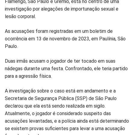
no
no
no
no
no
no
Flamengo, São Paulo e Grêmio, está no centro de uma
investigação por alegações de importunação sexual e
Facebook
Whatsapp
Twitter
Messenger
Telegram
Gettr
lesão corporal.
As acusações foram registradas em um boletim de
ocorrência em 13 de novembro de 2023, em Paulínia, São
Paulo.
Duas irmãs acusam o jogador de ter tocado em suas
nádegas durante uma festa. Confrontado, ele teria partido
para a agressão física.
A investigação sobre o caso está em andamento e a
Secretaria de Segurança Pública (SSP) de São Paulo
declarou que ela está sendo realizada em sigilo.
Atualmente, o jogador é considerado suspeito das
acusações levantadas, e a polícia ainda está determinando
se existem provas suficientes para levar a uma acusação