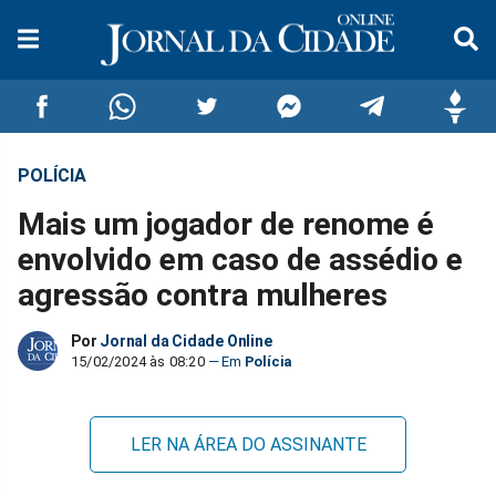
POLÍCIA
Compartilhar
Compartilhar
Compartilhar
Compartilhar
Compartilhar
Compar
Mais um jogador de renome é
no
no
no
no
no
no
envolvido em caso de assédio e
agressão contra mulheres
Facebook
Whatsapp
Twitter
Messenger
Telegram
Gettr
Por
Jornal da Cidade Online
15/02/2024 às 08:20
Polícia
LER NA ÁREA DO ASSINANTE