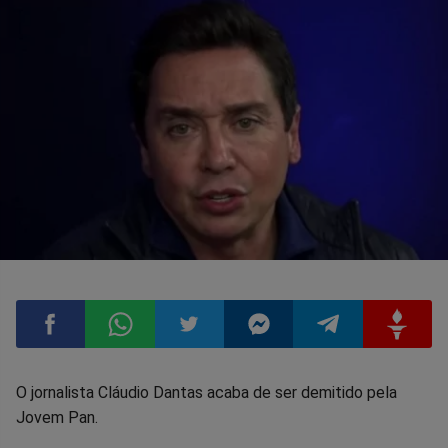
Compartilhar
Compartilhar
Compartilhar
Compartilhar
Compartilhar
Compart
O jornalista Cláudio Dantas acaba de ser demitido pela
Jovem Pan.
no
no
no
no
no
no