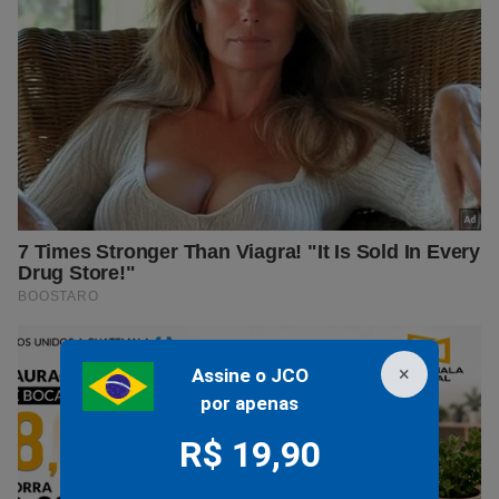
×
Assine o JCO
por apenas
R$ 19,90