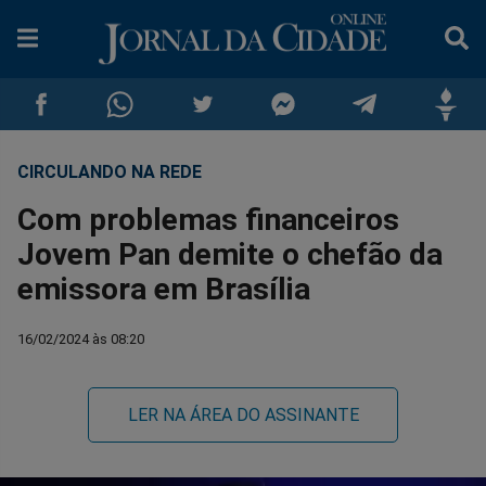
CIRCULANDO NA REDE
Compartilhar
Compartilhar
Compartilhar
Compartilhar
Compartilhar
Compar
Com problemas financeiros
no
no
no
no
no
no
Jovem Pan demite o chefão da
emissora em Brasília
Facebook
Whatsapp
Twitter
Messenger
Telegram
Gettr
16/02/2024 às 08:20
LER NA ÁREA DO ASSINANTE