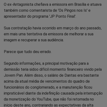
O ex-Antagonista chefiava a emissora em Brasília e atuava
Facebook
Whatsapp
Twitter
Messenger
Telegram
Gettr
também como comentarista de 'Os Pingos nos Is' e
apresentador do programa 'JP Ponto Final'.
Sua contratação havia ocorrido em março do ano passado,
em mais uma tentativa da emissora de melhorar a sua
imagem e recuperar a sua audiência.
Parece que tudo deu errado.
Segundo informações, a principal motivação para a
demissão teria sidoo difícil momento financeiro vivido pela
Jovem Pan. Além disso, o salário de Dantas era bastante
acima da atual média de vencimentos do quadro de
funcionários do conglomerado, e a manutenção ficou
impraticável diante da indefinição causada pela interrupção
da monetização do YouTube, que não foi retomada no
início deste ano, contrariando as expectativas da alta