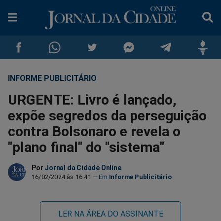
INFORME PUBLICITÁRIO
Compartilhar
Compartilhar
Compartilhar
Compartilhar
Compartilhar
Compar
URGENTE: Livro é lançado,
no
no
no
no
no
no
expõe segredos da perseguição
contra Bolsonaro e revela o
Facebook
Whatsapp
Twitter
Messenger
Telegram
Gettr
"plano final" do "sistema"
Por
Jornal da Cidade Online
16/02/2024 às 16:41
Informe Publicitário
LER NA ÁREA DO ASSINANTE