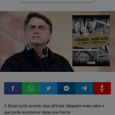
Compartilhar
Compartilhar
Compartilhar
Compartilhar
Compartilhar
Compart
O Brasil está vivendo dias difíceis. Ninguém mais sabe o
que pode acontecer daqui pra frente.