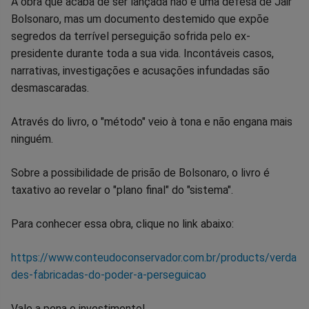
A obra que acaba de ser lançada não é uma defesa de Jair
Bolsonaro, mas um documento destemido que expõe
segredos da terrível perseguição sofrida pelo ex-
presidente durante toda a sua vida. Incontáveis casos,
narrativas, investigações e acusações infundadas são
desmascaradas.
Através do livro, o "método" veio à tona e não engana mais
ninguém.
Sobre a possibilidade de prisão de Bolsonaro, o livro é
taxativo ao revelar o "plano final" do "sistema".
Para conhecer essa obra, clique no link abaixo:
https://www.conteudoconservador.com.br/products/verda
des-fabricadas-do-poder-a-perseguicao
Vale a pena o investimento!