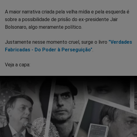
no
no
no
no
no
no
A maior narrativa criada pela velha mídia e pela esquerda é
Facebook
Whatsapp
Twitter
Messenger
Telegram
Gettr
sobre a possibilidade de prisão do ex-presidente Jair
Bolsonaro, algo meramente político.
Justamente nesse momento cruel, surge o livro
"Verdades
Fabricadas - Do Poder à Perseguição"
.
Veja a capa: