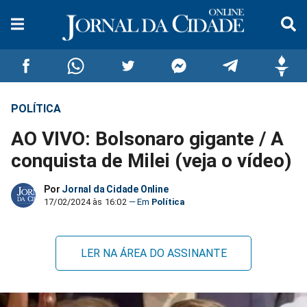
POLÍTICA
Compartilhar
Compartilhar
Compartilhar
Compartilhar
Compartilhar
Compar
AO VIVO: Bolsonaro gigante / A
no
no
no
no
no
no
conquista de Milei (veja o vídeo)
Facebook
Whatsapp
Twitter
Messenger
Telegram
Gettr
Por
Jornal da Cidade Online
17/02/2024 às 16:02
Política
LER NA ÁREA DO ASSINANTE