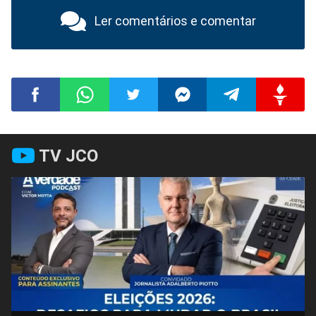
Ler comentários e comentar
Compartilhar
Compartilhar
Compartilhar
Compartilhar
Compartilhar
Compart
TV JCO
no
no
no
no
no
no
Facebook
Whatsapp
Twitter
Messenger
Telegram
Gettr