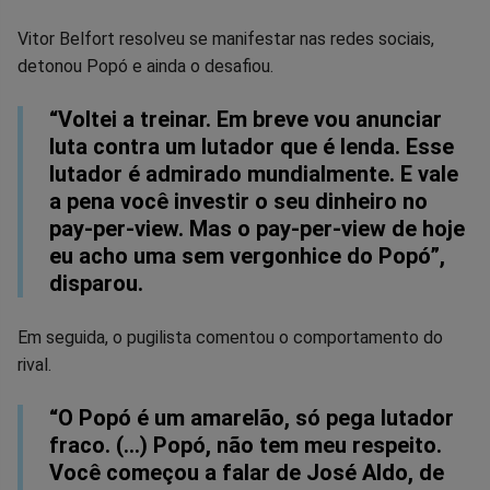
Facebook
Whatsapp
Twitter
Messenger
Telegram
Gettr
Vitor Belfort resolveu se manifestar nas redes sociais,
detonou Popó e ainda o desafiou.
“Voltei a treinar. Em breve vou anunciar
luta contra um lutador que é lenda. Esse
lutador é admirado mundialmente. E vale
a pena você investir o seu dinheiro no
pay-per-view. Mas o pay-per-view de hoje
eu acho uma sem vergonhice do Popó”,
disparou.
Em seguida, o pugilista comentou o comportamento do
rival.
“O Popó é um amarelão, só pega lutador
fraco. (...) Popó, não tem meu respeito.
Você começou a falar de José Aldo, de