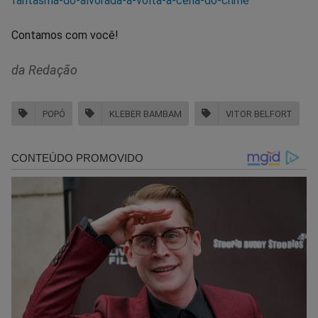
fantasma-do-alvorada-a-volta-a-cena-do-crime
Contamos com você!
da Redação
POPÓ
KLEBER BAMBAM
VITOR BELFORT