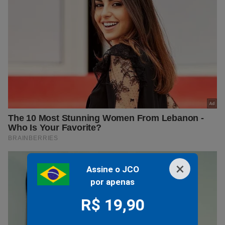
×
Assine o JCO
por apenas
R$ 19,90