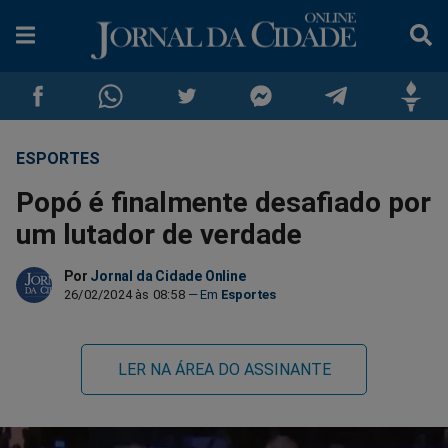
ESPORTES
Compartilhar
Compartilhar
Compartilhar
Compartilhar
Compartilhar
Compar
Popó é finalmente desafiado por
no
no
no
no
no
no
um lutador de verdade
Facebook
Whatsapp
Twitter
Messenger
Telegram
Gettr
Por
Jornal da Cidade Online
26/02/2024 às 08:58
Esportes
LER NA ÁREA DO ASSINANTE