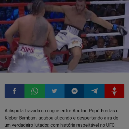
Compartilhar
Compartilhar
Compartilhar
Compartilhar
Compartilhar
Compart
A disputa travada no ringue entre Acelino Popó Freitas e
Kleber Bambam, acabou atiçando e despertando a ira de
no
no
no
no
no
no
um verdadeiro lutador, com história respeitável no UFC.