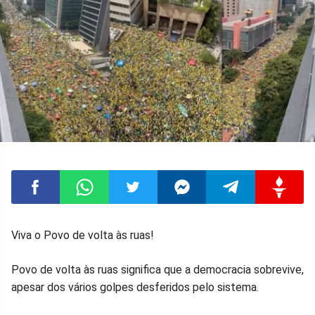
Compartilhar
Compartilhar
Compartilhar
Compartilhar
Compartilhar
Compart
Viva o Povo de volta às ruas!
no
no
no
no
no
no
Povo de volta às ruas significa que a democracia sobrevive,
apesar dos vários golpes desferidos pelo sistema.
Facebook
Whatsapp
Twitter
Messenger
Telegram
Gettr