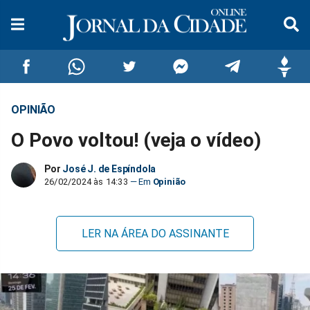
OPINIÃO
Compartilhar
Compartilhar
Compartilhar
Compartilhar
Compartilhar
Compar
O Povo voltou! (veja o vídeo)
no
no
no
no
no
no
Por
José J. de Espíndola
Facebook
Whatsapp
Twitter
Messenger
Telegram
Gettr
26/02/2024 às 14:33
Opinião
LER NA ÁREA DO ASSINANTE