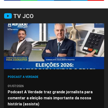
Compartilhar
Compartilhar
Compartilhar
Compartilhar
Compartilhar
Compart
TV JCO
no
no
no
no
no
no
Facebook
Whatsapp
Twitter
Messenger
Telegram
Gettr
PODCAST A VERDADE
01/07/2026
Podcast A Verdade traz grande jornalista para
comentar a eleição mais importante da nossa
história (assista)