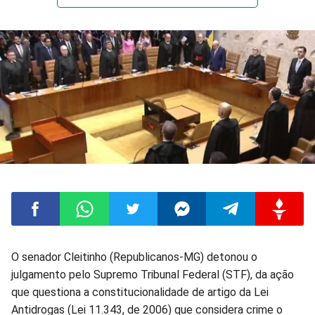
Compartilhar
Compartilhar
Compartilhar
Compartilhar
Compartilhar
Compart
O senador Cleitinho (Republicanos-MG) detonou o
julgamento pelo Supremo Tribunal Federal (STF), da ação
no
no
no
no
no
no
que questiona a constitucionalidade de artigo da Lei
Antidrogas (Lei 11.343, de 2006) que considera crime o