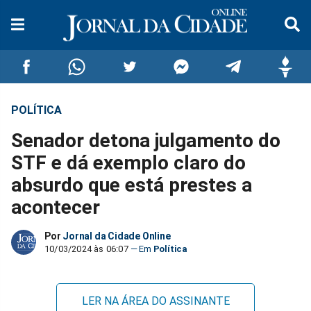
POLÍTICA
Compartilhar
Compartilhar
Compartilhar
Compartilhar
Compartilhar
Compar
Senador detona julgamento do
no
no
no
no
no
no
STF e dá exemplo claro do
absurdo que está prestes a
Facebook
Whatsapp
Twitter
Messenger
Telegram
Gettr
acontecer
Por
Jornal da Cidade Online
10/03/2024 às 06:07
Política
LER NA ÁREA DO ASSINANTE