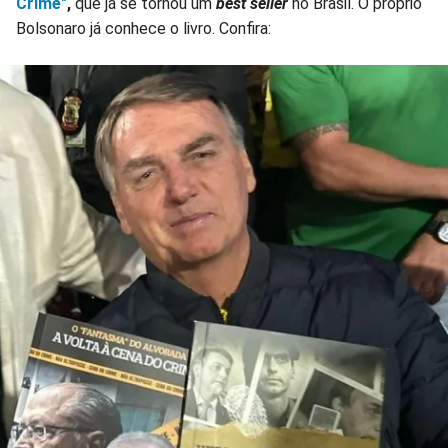
Crime"
,
que já se tornou um
best seller
no Brasil. O próprio
Bolsonaro já conhece o livro. Confira: