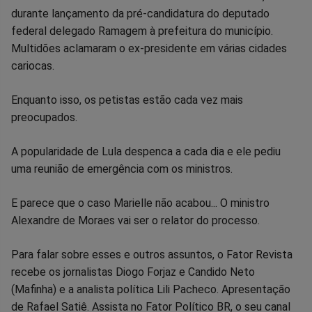
durante lançamento da pré-candidatura do deputado
no
no
no
no
no
no
federal delegado Ramagem à prefeitura do município.
Multidões aclamaram o ex-presidente em várias cidades
Facebook
Whatsapp
Twitter
Messenger
Telegram
Gettr
cariocas.
Enquanto isso, os petistas estão cada vez mais
preocupados.
A popularidade de Lula despenca a cada dia e ele pediu
uma reunião de emergência com os ministros.
E parece que o caso Marielle não acabou... O ministro
Alexandre de Moraes vai ser o relator do processo.
Para falar sobre esses e outros assuntos, o Fator Revista
recebe os jornalistas Diogo Forjaz e Candido Neto
(Mafinha) e a analista política Lili Pacheco. Apresentação
de Rafael Satiê. Assista no Fator Político BR, o seu canal