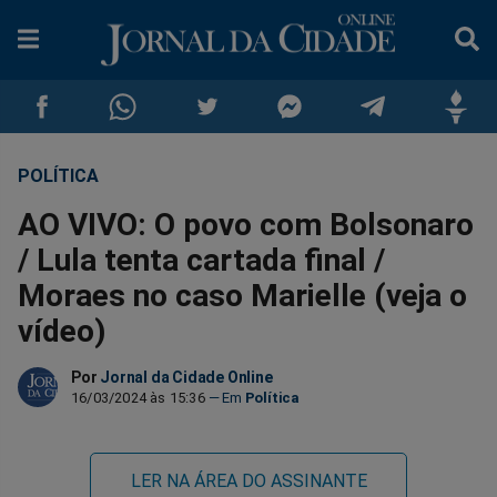
POLÍTICA
Compartilhar
Compartilhar
Compartilhar
Compartilhar
Compartilhar
Compar
AO VIVO: O povo com Bolsonaro
no
no
no
no
no
no
/ Lula tenta cartada final /
Moraes no caso Marielle (veja o
Facebook
Whatsapp
Twitter
Messenger
Telegram
Gettr
vídeo)
Por
Jornal da Cidade Online
16/03/2024 às 15:36
Política
LER NA ÁREA DO ASSINANTE