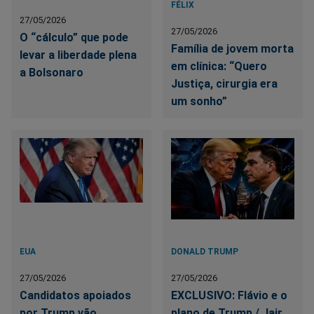
FÉLIX
27/05/2026
27/05/2026
O “cálculo” que pode
Família de jovem morta
levar a liberdade plena
em clínica: “Quero
a Bolsonaro
Justiça, cirurgia era
um sonho”
EUA
DONALD TRUMP
27/05/2026
27/05/2026
Candidatos apoiados
EXCLUSIVO: Flávio e o
por Trump vão
plano de Trump / Jair