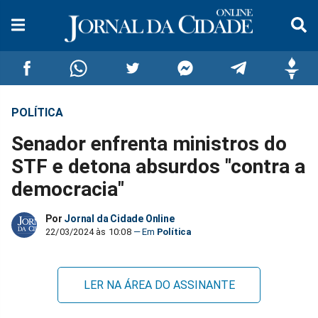
POLÍTICA
Compartilhar
Compartilhar
Compartilhar
Compartilhar
Compartilhar
Compar
Senador enfrenta ministros do
no
no
no
no
no
no
STF e detona absurdos "contra a
democracia"
Facebook
Whatsapp
Twitter
Messenger
Telegram
Gettr
Por
Jornal da Cidade Online
22/03/2024 às 10:08
Política
LER NA ÁREA DO ASSINANTE