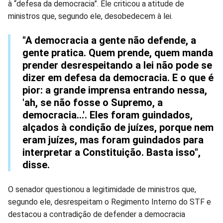
à “defesa da democracia”. Ele criticou a atitude de
Facebook
Whatsapp
Twitter
Messenger
Telegram
Gettr
ministros que, segundo ele, desobedecem à lei.
"A democracia a gente não defende, a
gente pratica. Quem prende, quem manda
prender desrespeitando a lei não pode se
dizer em defesa da democracia. E o que é
pior: a grande imprensa entrando nessa,
'ah, se não fosse o Supremo, a
democracia...'. Eles foram guindados,
alçados à condição de juízes, porque nem
eram juízes, mas foram guindados para
interpretar a Constituição. Basta isso",
disse.
O senador questionou a legitimidade de ministros que,
segundo ele, desrespeitam o Regimento Interno do STF e
destacou a contradição de defender a democracia