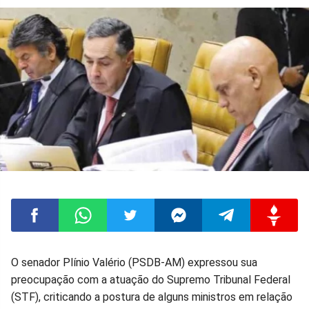
Compartilhar
Compartilhar
Compartilhar
Compartilhar
Compartilhar
Compart
O senador Plínio Valério (PSDB-AM) expressou sua
preocupação com a atuação do Supremo Tribunal Federal
no
no
no
no
no
no
(STF), criticando a postura de alguns ministros em relação