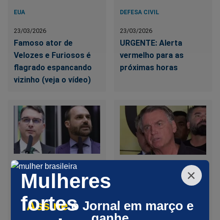
EUA
DEFESA CIVIL
23/03/2026
23/03/2026
Famoso ator de
URGENTE: Alerta
Velozes e Furiosos é
vermelho para as
flagrado espancando
próximas horas
vizinho (veja o vídeo)
×
Mulheres
PGR
UTI
fortes
Assine
o Jornal em março e
23/03/2026
23/03/2026
ganhe
Flávio e Eduardo se
Novo boletim médico