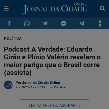
POLÍTICA
Compartilhar
Compartilhar
Compartilhar
Compartilhar
Compartilhar
Compar
Podcast A Verdade: Eduardo
no
no
no
no
no
no
Girão e Plínio Valério revelam o
maior perigo que o Brasil corre
Facebook
Whatsapp
Twitter
Messenger
Telegram
Gettr
(assista)
Por
Jornal da Cidade Online
25/03/2024 às 17:11
Política
LER NA ÁREA DO ASSINANTE