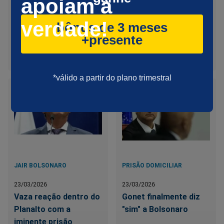
apoiam a
manifestam sobre
indica que Bolsonaro
inesperado parecer da
deve deixar a UTI nas
verdade!
bônus de 3 meses
PGR para prisão
próximas 24 horas
+presente
domiciliar de
Bolsonaro
*válido a partir do plano trimestral
JAIR BOLSONARO
PRISÃO DOMICILIAR
23/03/2026
23/03/2026
Vaza reação dentro do
Gonet finalmente diz
Planalto com a
"sim" a Bolsonaro
iminente prisão