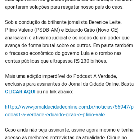
apontaram soluções para resgatar nosso país do caos.
Facebook
Whatsapp
Twitter
Messenger
Telegram
Gettr
Sob a condução da brilhante jornalista Berenice Leite,
Plínio Valerio (PSDB-AM) e Eduardo Girão (Novo-CE)
analisaram o ativismo judicial e os riscos de um poder que
avança de forma brutal sobre os outros. Em pauta também
o fracasso econômico do governo Lula e o rombo nas
contas públicas que ultrapassa R$ 230 bilhões.
Mais uma edição imperdível do Podcast A Verdade,
exclusiva para assinantes do Jornal da Cidade Online. Basta
CLICAR AQUI
ou no link abaixo:
https://www.jornaldacidadeonline.com.br/noticias/56947/p
odcast-a-verdade-eduardo-girao-e-plinio-vale...
Caso ainda não seja assinante, assine agora mesmo e tenha
acesso às melhores entrevistas da atualidade. Clique no