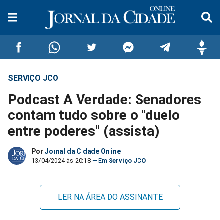
SERVIÇO JCO
Compartilhar
Compartilhar
Compartilhar
Compartilhar
Compartilhar
Compar
Podcast A Verdade: Senadores
no
no
no
no
no
no
contam tudo sobre o "duelo
entre poderes" (assista)
Facebook
Whatsapp
Twitter
Messenger
Telegram
Gettr
Por
Jornal da Cidade Online
13/04/2024 às 20:18
Serviço JCO
LER NA ÁREA DO ASSINANTE