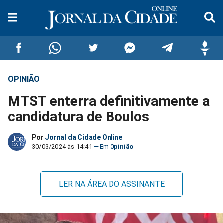
OPINIÃO
Compartilhar
Compartilhar
Compartilhar
Compartilhar
Compartilhar
Compar
MTST enterra definitivamente a
no
no
no
no
no
no
candidatura de Boulos
Facebook
Whatsapp
Twitter
Messenger
Telegram
Gettr
Por
Jornal da Cidade Online
30/03/2024 às 14:41
Opinião
LER NA ÁREA DO ASSINANTE