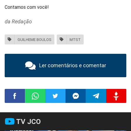
Contamos com você!
da Redação
GUILHEME BOULOS
MTST
Ler comentários e comentar
Compartilhar
Compartilhar
Compartilhar
Compartilhar
Compartilhar
Compart
TV JCO
no
no
no
no
no
no