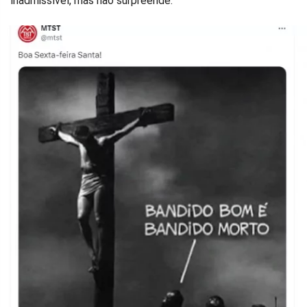
inadmissível, mas não surpreende.
Facebook
Whatsapp
Twitter
Messenger
Telegram
Gettr