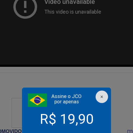
Assine o JCO
×
por apenas
R$ 19,90