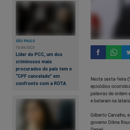
SÃO PAULO
10/08/2025
Líder do PCC, um dos
criminosos mais
Compartilhar
Compart
Co
procurados do país tem o
“CPF cancelado” em
Nesta sexta-feira (
no
no
n
confronto com a ROTA
episódios ocorridos
palavras de ordem e
Facebook
Whatsa
Tw
e bateram na latari
Gilberto Carvalho, 
governo Dilma Rous
Daniel.