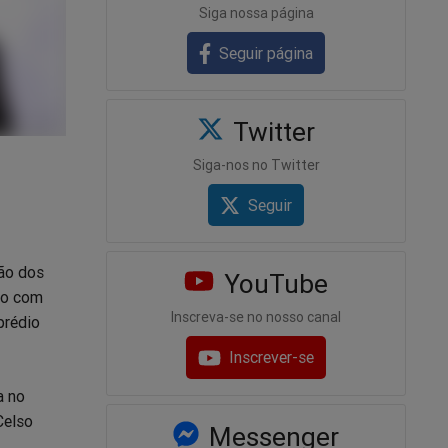
Siga nossa página
Seguir página
Twitter
Siga-nos no Twitter
Seguir
zão dos
YouTube
tro com
Inscreva-se no nosso canal
prédio
Inscrever-se
a no
Celso
Messenger