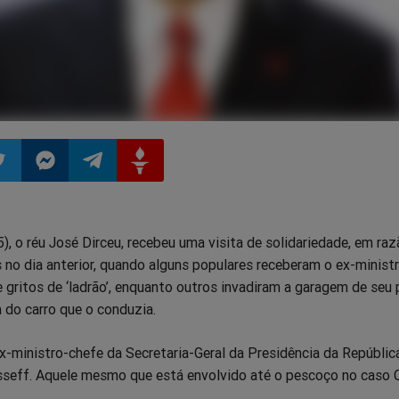
ilhar
mpartilhar
Compartilhar
Compartilhar
Compartilhar
5), o réu José Dirceu, recebeu uma visita de solidariedade, em ra
o
no
no
no
 no dia anterior, quando alguns populares receberam o ex-minis
 gritos de ‘ladrão’, enquanto outros invadiram a garagem de seu 
pp
itter
Messenger
Telegram
Gettr
a do carro que o conduzia.
ex-ministro-chefe da Secretaria-Geral da Presidência da Repúblic
seff. Aquele mesmo que está envolvido até o pescoço no caso 