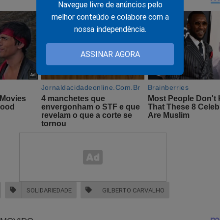
Navegue livre de anúncios pelo
melhor conteúdo e colabore com a
nossa independência.
ASSINAR AGORA
SOLIDARIEDADE
GILBERTO CARVALHO