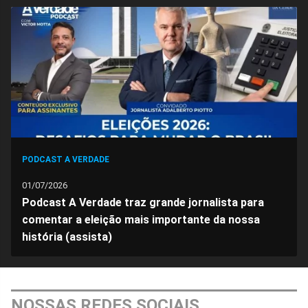
no
no
no
no
no
no
Facebook
Whatsapp
Twitter
Messenger
Telegram
Gettr
PODCAST A VERDADE
01/07/2026
Podcast A Verdade traz grande jornalista para
comentar a eleição mais importante da nossa
história (assista)
NOSSAS REDES SOCIAIS