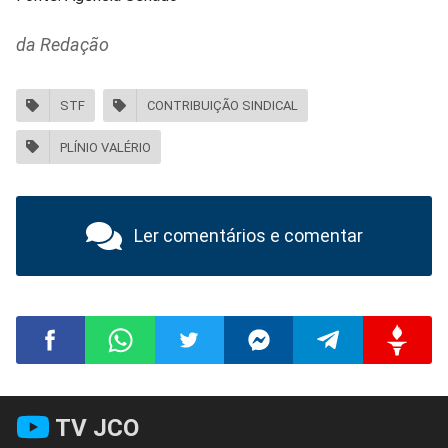
da Redação
STF
CONTRIBUIÇÃO SINDICAL
PLÍNIO VALÉRIO
Ler comentários e comentar
Compartilhar
Compartilhar
Compartilhar
Compartilhar
Compartilhar
Compart
TV JCO