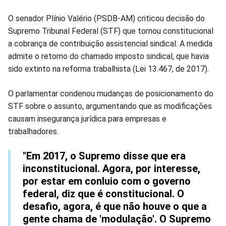
Compartilhar
Compartilhar
Compartilhar
Compartilhar
Compartilhar
Compart
O senador Plínio Valério (PSDB-AM) criticou decisão do
Supremo Tribunal Federal (STF) que tornou constitucional
no
no
no
no
no
no
a cobrança de contribuição assistencial sindical. A medida
admite o retorno do chamado imposto sindical, que havia
Facebook
Whatsapp
Twitter
Messenger
Telegram
Gettr
sido extinto na reforma trabalhista (Lei 13.467, de 2017).
O parlamentar condenou mudanças de posicionamento do
STF sobre o assunto, argumentando que as modificações
causam insegurança jurídica para empresas e
trabalhadores.
"Em 2017, o Supremo disse que era
inconstitucional. Agora, por interesse,
por estar em conluio com o governo
federal, diz que é constitucional. O
desafio, agora, é que não houve o que a
gente chama de 'modulação'. O Supremo