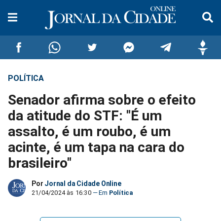
POLÍTICA
Compartilhar
Compartilhar
Compartilhar
Compartilhar
Compartilhar
Compar
Senador afirma sobre o efeito
no
no
no
no
no
no
da atitude do STF: "É um
assalto, é um roubo, é um
Facebook
Whatsapp
Twitter
Messenger
Telegram
Gettr
acinte, é um tapa na cara do
brasileiro"
Por
Jornal da Cidade Online
21/04/2024 às 16:30
Política