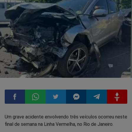
Compartilhar
Compartilhar
Compartilhar
Compartilhar
Compartilhar
Compart
Um grave acidente envolvendo três veículos ocorreu neste
final de semana na Linha Vermelha, no Rio de Janeiro.
no
no
no
no
no
no