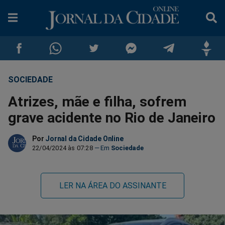
SOCIEDADE
Compartilhar
Compartilhar
Compartilhar
Compartilhar
Compartilhar
Compar
Atrizes, mãe e filha, sofrem
no
no
no
no
no
no
grave acidente no Rio de Janeiro
Facebook
Whatsapp
Twitter
Messenger
Telegram
Gettr
Por
Jornal da Cidade Online
22/04/2024 às 07:28
Sociedade
LER NA ÁREA DO ASSINANTE