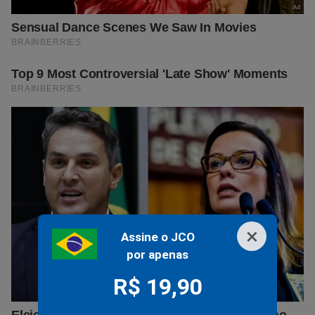
×
Assine o JCO
por apenas
R$ 19,90